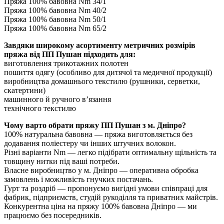
Пряжа 100% бавовна Nm 34/1
Пряжа 100% бавовна Nm 40/2
Пряжа 100% бавовна Nm 50/1
Пряжа 100% бавовна Nm 65/2
Завдяки широкому асортименту метричних розмірів
пряжа від ПП Пушан підходить для:
виготовлення трикотажних полотен
пошиття одягу (особливо для дитячої та медичної продукції)
виробництва домашнього текстилю (рушники, серветки,
скатертини)
машинного й ручного в’язання
технічного текстилю
Чому варто обрати пряжу ПП Пушан з м. Дніпро?
100% натуральна бавовна — пряжа виготовляється без
додавання поліестеру чи інших штучних волокон.
Різні варіанти Nm — легко підібрати оптимальну щільність та
товщину нитки під ваші потреби.
Власне виробництво у м. Дніпро — оперативна обробка
замовлень і можливість гнучких постачань.
Гурт та роздріб — пропонуємо вигідні умови співпраці для
фабрик, підприємств, студій рукоділля та приватних майстрів.
Конкурентна ціна на пряжу 100% бавовна Дніпро — ми
працюємо без посередників.