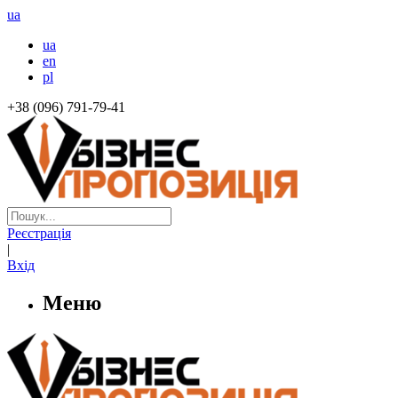
ua
ua
en
pl
+38 (096) 791-79-41
Реєстрація
|
Вхід
Меню