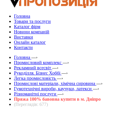
Головна
Товари та послуги
Каталог фірм
Новини компаній
Виставки
Онлайн каталог
Контакти
Головна
—›
Промисловий комплекс
—›
Рекламний всесвіт
—›
Рукоділля. Бізнес Хоббі
—›
Легка промисловість
—›
Промислові матеріали, хімічна сировина
—›
Гумотехнічні вироби, каучуки, латекси
—›
Різноманітні послуги
—›
Пряжа 100% бавовна купити в м. Дніпро
(Переглядів: 677)