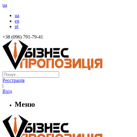
ua
ua
en
pl
+38 (096) 791-79-41
Реєстрація
|
Вхід
Меню