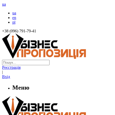
ua
ua
en
pl
+38 (096) 791-79-41
Реєстрація
|
Вхід
Меню