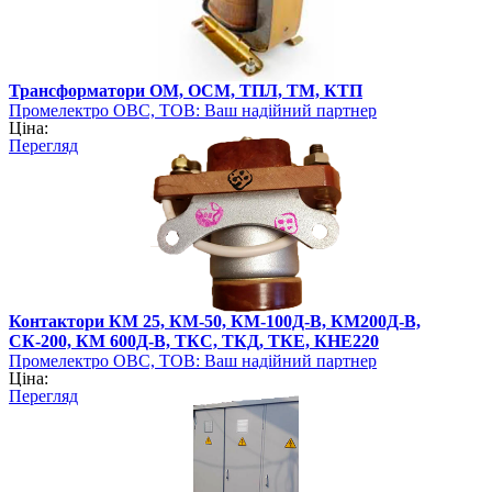
Трансформатори ОМ, ОСМ, ТПЛ, ТМ, КТП
Промелектро ОВС, ТОВ: Ваш надійний партнер
Ціна:
електротехнічного обладнання
Перегляд
Контактори КМ 25, КМ-50, КМ-100Д-В, КМ200Д-В,
СК-200, КМ 600Д-В, ТКС, ТКД, ТКЕ, КНЕ220
Промелектро ОВС, ТОВ: Ваш надійний партнер
Ціна:
електротехнічного обладнання
Перегляд