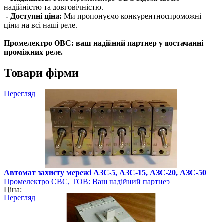
надійністю та довговічністю.
- Доступні ціни:
Ми пропонуємо конкурентноспроможні
ціни на всі наші реле.
Промелектро ОВС: ваш надійний партнер у постачанні
проміжних реле.
Товари фірми
Перегляд
Автомат захисту мережі АЗС-5, АЗС-15, АЗС-20, АЗС-50
Промелектро ОВС, ТОВ: Ваш надійний партнер
Ціна:
електротехнічного обладнання
Перегляд