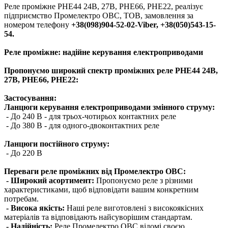
Реле проміжне РНЕ44 24В, 27В, РНЕ66, РНЕ22, реалізує
підприємство Промелектро ОВС, ТОВ, замовлення за
номером телефону
+38(098)904-52-02-Viber, +38(050)543-15-
54.
Реле проміжне: надійне керування електроприводами
Пропонуємо широкий спектр проміжних реле РНЕ44 24В,
27В, РНЕ66, РНЕ22:
Застосування:
Ланцюги керування електроприводами змінного струму:
- До 240 В - для трьох-чотирьох контактних реле
- До 380 В - для одного-двоконтактних реле
Ланцюги постійного струму:
- До 220 В
Переваги реле проміжних від Промелектро ОВС:
- Широкий асортимент:
Пропонуємо реле з різними
характеристиками, щоб відповідати вашим конкретним
потребам.
- Висока якість:
Наші реле виготовлені з високоякісних
матеріалів та відповідають найсуворішим стандартам.
- Надійність:
Реле Промелектро ОВС відомі своєю