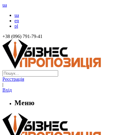
ua
ua
en
pl
+38 (096) 791-79-41
Реєстрація
|
Вхід
Меню