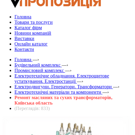
Головна
Товари та послуги
Каталог фірм
Новини компаній
Виставки
Онлайн каталог
Контакти
Головна
—›
Будівельний комплекс
—›
Промисловий комплекс
—›
Електротехнічне обладнання. Електрощитове
устаткування. Електростанції
—›
Електродвигуни. Генератори. Трансформатори
—›
Електротехнічні матеріали та компоненти
—›
Ремонт масляних та сухих трансформаторів,
Київська область
(Переглядів: 833)