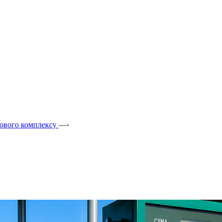
лового комплексу
—›