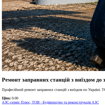
Ремонт заправних станцій з виїздом до
Професійний ремонт заправних станцій з виїздом по Україні. 
Ціна:
0.00
АЗС-сервіс Плюс, ТОВ - Будівництво та реконструкція АЗС