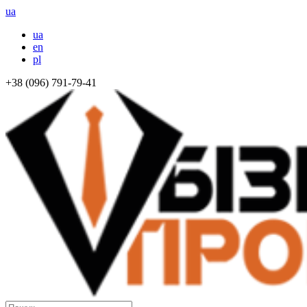
ua
ua
en
pl
+38 (096) 791-79-41