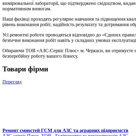
вимірювальної лабораторії, що підтверджено свідоцтвом, видан
нормативним вимогам.
Наші фахівці проходять регулярне навчання та підвищення ква
рівень виконання робіт, надійність результату та дотримання о
Усі ремонтні роботи проводяться відповідно до «Єдиних правил
безпечне виконання робіт навіть у складних умовах експлуатац
Обираючи ТОВ «АЗС-Сервіс Плюс» м. Черкаси, ви отримуєте н
безперебійну роботу вашого бізнесу.
Товари фірми
Перегляд
Ремонт ємностей ГСМ для АЗС та аграрних підприємств
АЗС-сервіс Плюс, ТОВ - Будівництво та реконструкція АЗС