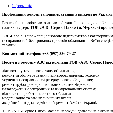
Інформація
Професійний ремонт заправних станцій з виїздом по Україні
Безперебійна робота автозаправної станції — ключ до стабільн
паливній сфері.
ТОВ «АЗС-Сервіс Плюс» (м. Черкаси) пропону
АЗС-Сервіс Плюс - спеціалізоване підприємство з багаторічни
несправностей без тривалих простоїв обладнання. Виїзд спеціал
терміни.
Контактний телефон: +38 (097) 336-79-27
Послуги з ремонту АЗС від компанії ТОВ «АЗС-Сервіс Плю
діагностику технічного стану обладнання;
ремонт та обслуговування паливороздавальних колонок;
усунення несправностей резервуарного обладнання;
ремонт трубопроводів і паливних систем Черкаси;
налагодження електронних та вимірювальних систем;
відновлення роботи насосного обладнання;
модернізацію та заміну зношених вузлів;
аварійний виїзд та терміновий ремонт АЗС по Україні.
ТОВ «АЗС-Сервіс Плюс» має всі необхідні дозволи на виконання