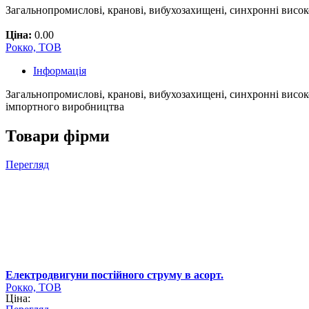
Загальнопромислові, кранові, вибухозахищені, синхронні висо
Ціна:
0.00
Рокко, ТОВ
Інформація
Загальнопромислові, кранові, вибухозахищені, синхронні висо
імпортного виробництва
Товари фірми
Перегляд
Електродвигуни постійного струму в асорт.
Рокко, ТОВ
Ціна: