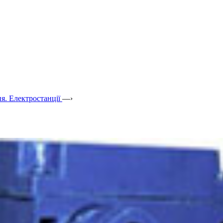
я. Електростанції
—›