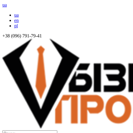
ua
ua
en
pl
+38 (096) 791-79-41