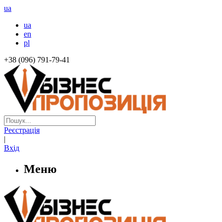
ua
ua
en
pl
+38 (096) 791-79-41
Реєстрація
|
Вхід
Меню