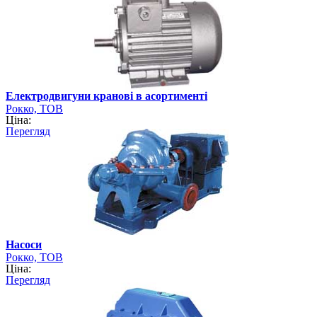
Електродвигуни кранові в асортименті
Рокко, ТОВ
Ціна:
Перегляд
Насоси
Рокко, ТОВ
Ціна:
Перегляд