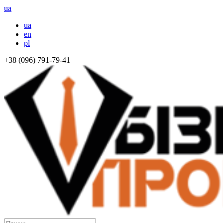
ua
ua
en
pl
+38 (096) 791-79-41