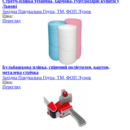
Стретч-плівка технічна, харчова, гурт/роздріб купити у
Львові
Західна Пакувальна Група, ТМ, ФОП Луцик
Ціна:
Перегляд
Бульбашкова плівка, спінений поліетилен, картон,
металева стрічка
Західна Пакувальна Група, ТМ, ФОП Луцик
Ціна:
Перегляд