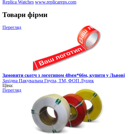
Replica Watches
www.replicareps.com
Товари фірми
Перегляд
Замовити скотч з логотипом 48мм*66м, купити у Львові
Західна Пакувальна Група, ТМ, ФОП Луцик
Ціна:
Перегляд