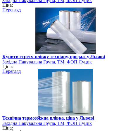
Західна Пакувальна Група, ТМ, ФОП Луцик
Ціна:
Перегляд
Купити стретч плівку технічну, продаж у Львові
Західна Пакувальна Група, ТМ, ФОП Луцик
Ціна:
Перегляд
Технічна термозбіжна плівка, ціна у Львові
Західна Пакувальна Група, ТМ, ФОП Луцик
Ціна: