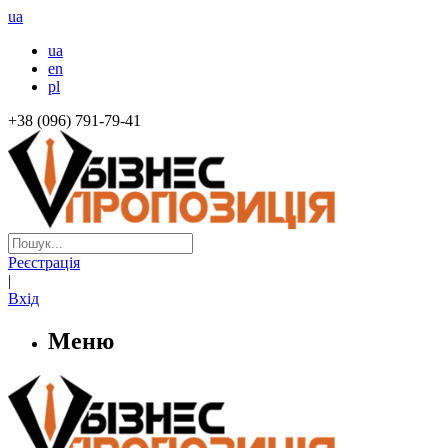
ua
ua
en
pl
+38 (096) 791-79-41
Реєстрація
|
Вхід
Меню