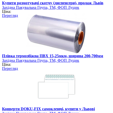
Купити розмотувачі скотчу (диспенсери), продаж Львів
Західна Пакувальна Група, ТМ, ФОП Луцик
Ціна:
Перегляд
Плівка термозбіжна ПВХ 15-25мкм, ширина 200-700мм
Західна Пакувальна Група, ТМ, ФОП Луцик
Ціна:
Перегляд
Конверти DOKU-FIX самоклеючі, купити у Львові