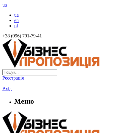
ua
ua
en
pl
+38 (096) 791-79-41
Реєстрація
|
Вхід
Меню