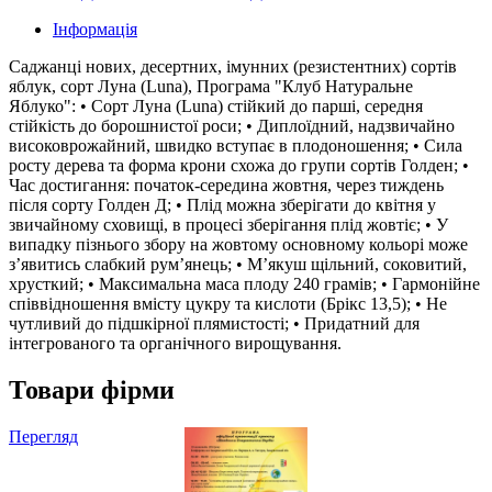
Інформація
Саджанці нових, десертних, імунних (резистентних) сортів
яблук, сорт Луна (Luna), Програма "Клуб Натуральне
Яблуко": • Сорт Луна (Luna) cтійкий до парші, середня
стійкість до борошнистої роси; • Диплоїдний, надзвичайно
високоврожайний, швидко вступає в плодоношення; • Сила
росту дерева та форма крони схожа до групи сортів Голден; •
Час достигання: початок-середина жовтня, через тиждень
після сорту Голден Д; • Плід можна зберігати до квітня у
звичайному сховищі, в процесі зберігання плід жовтіє; • У
випадку пізнього збору на жовтому основному кольорі може
з’явитись слабкий рум’янець; • М’якуш щільний, соковитий,
хрусткий; • Максимальна маса плоду 240 грамів; • Гармонійне
співвідношення вмісту цукру та кислоти (Брікс 13,5); • Не
чутливий до підшкірної плямистості; • Придатний для
інтегрованого та органічного вирощування.
Товари фірми
Перегляд