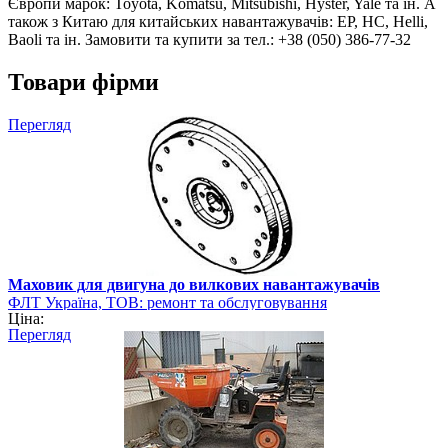
Європи марок: Toyota, Komatsu, Mitsubishi, Hyster, Yale та ін. А
також з Китаю для китайських навантажувачів: EP, HC, Helli,
Baoli та ін. Замовити та купити за тел.: +38 (050) 386-77-32
Товари фірми
Перегляд
Маховик для двигуна до вилкових навантажувачів
ФЛТ Україна, ТОВ: ремонт та обслуговування
Ціна:
навантажувально-розвантажувальної техніки
Перегляд