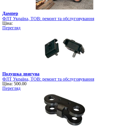
Дампер
ФЛТ Україна, ТОВ: ремонт та обслуговування
Ціна:
навантажувально-розвантажувальної техніки
Перегляд
Подушка двигуна
ФЛТ Україна, ТОВ: ремонт та обслуговування
Ціна: 500.00
навантажувально-розвантажувальної техніки
Перегляд