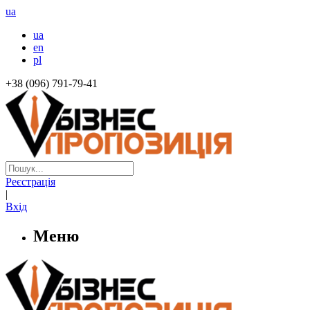
ua
ua
en
pl
+38 (096) 791-79-41
Реєстрація
|
Вхід
Меню