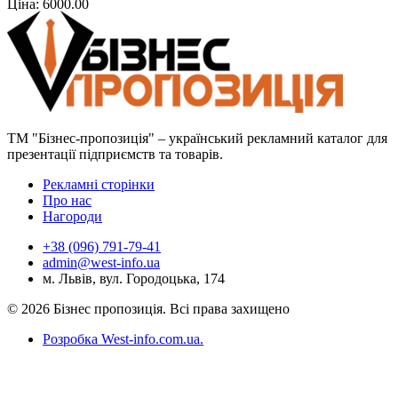
Ціна: 6000.00
навантажувально-розвантажувальної техніки
ТМ "Бізнес-пропозиція" – український рекламний каталог для
презентації підприємств та товарів.
Рекламні сторінки
Про нас
Нагороди
+38 (096) 791-79-41
admin@west-info.ua
м. Львів, вул. Городоцька, 174
© 2026 Бізнес пропозиція. Всі права захищено
Розробка West-info.com.ua
.