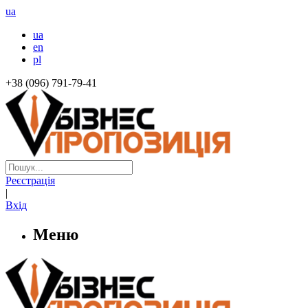
ua
ua
en
pl
+38 (096) 791-79-41
Реєстрація
|
Вхід
Меню