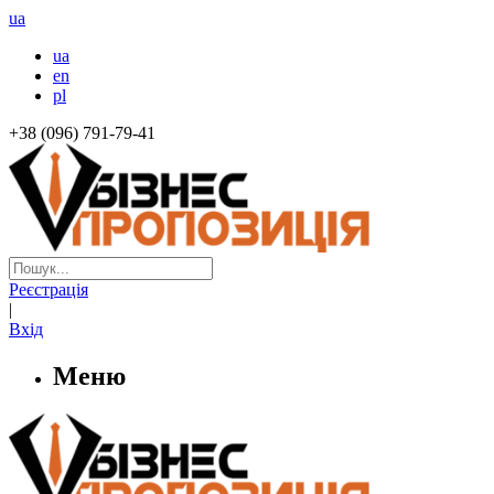
ua
ua
en
pl
+38 (096) 791-79-41
Реєстрація
|
Вхід
Меню