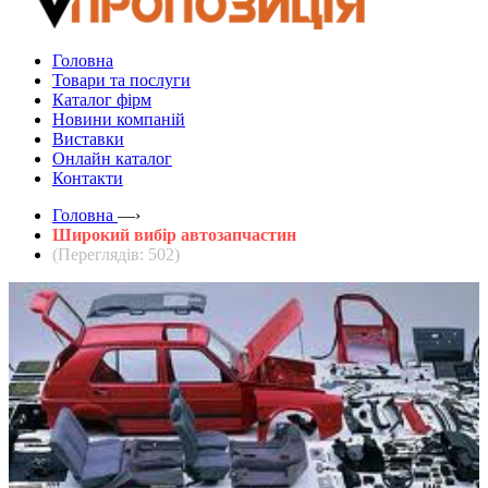
Головна
Товари та послуги
Каталог фірм
Новини компаній
Виставки
Онлайн каталог
Контакти
Головна
—›
Широкий вибір автозапчастин
(Переглядів: 502)