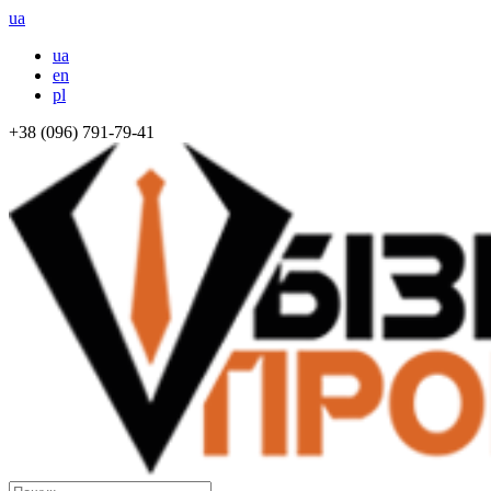
ua
ua
en
pl
+38 (096) 791-79-41