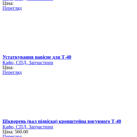
Ціна:
Перегляд
Устаткування навісне для Т-40
Кафо, СПД, Запчастини
Ціна:
Перегляд
Шкворень (вал підвіски) кронштейна висувного Т-40
Кафо, СПД, Запчастини
Ціна: 560.00
Перегляд