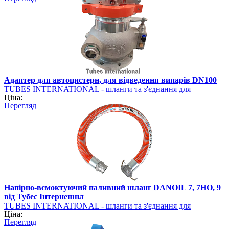
Адаптер для автоцистерн, для відведення випарів DN100
TUBES INTERNATIONAL - шланги та з'єднання для
Ціна:
промисловості
Перегляд
Напірно-всмоктуючий паливний шланг DANOIL 7, 7HO, 9
від Тубес Інтернешнл
TUBES INTERNATIONAL - шланги та з'єднання для
Ціна:
промисловості
Перегляд