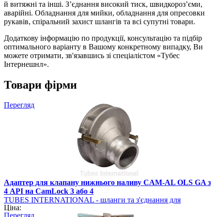
й витяжні та інші. З’єднання високий тиск, швидкороз’єми,
аварійні. Обладнання для мийки, обладнання для опресовки
рукавів, спіральний захист шлангів та всі супутні товари.
Додаткову інформацію по продукції, консультацію та підбір
оптимального варіанту в Вашому конкретному випадку, Ви
можете отримати, зв'язавшись зі спеціалістом «Тубес
Інтернешнл».
Товари фірми
Перегляд
Адаптер для клапану нижнього наливу CAM-AL OLS GA з
4 API на CamLock 3 або 4
TUBES INTERNATIONAL - шланги та з'єднання для
Ціна:
промисловості
Перегляд