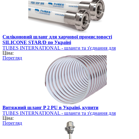
Силіконовий шланг для харчової промисловості
SILICONE STAR/D по Україні
TUBES INTERNATIONAL - шланги та з'єднання для
Ціна:
промисловості
Перегляд
Витяжний шланг P 2 PU в Україні, купити
TUBES INTERNATIONAL - шланги та з'єднання для
Ціна:
промисловості
Перегляд