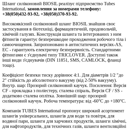
Шланг силіконовий BIOSIL реалізує підприємство Tubes
International,
замовлення за номерами телефону:
+38(050)432-93-92, +38(050)370-93-92.
Високоякісний силіконовий шланг BIOSIL знайшов своє
застосування в біотехніці, фармацевтичній, продовольчій,
хімічній галузях. Конструкція шланга та інтегрованих з ним
фітингів гарантує безперешкодне проходження робочого тіла і
самоочищення. Запропоновано в антистатичних версіях-AS,
EC - гарантують електричну безперервність. Стандартними
фітингами є з'єднувачі типу TRICLOVER. Доступні також
інші види з'єднувачів (DIN 11851, SMS, CAMLOCK, фланці
тощо).
Коефіцієнт безпеки тиску дорівнює 4:1. Для діаметрів 1/2 "до
2" стійкість до абсолютного вакууму (від 2-50% вакууму).
Внутр. шар: Прозорий силіконовий каучук. Посилення: Версія
CF - прокладка з поліестеру, сталева спіраль, Версія CF / SS -
додатково сталева оплітка. Зовнішній шар: прозорий
силіконовий каучук. Робоча температура: від -60°С до +180°С.
Компанія TUBES International пропонує широкий асортимент
шлангів універсальних, шлангів для води та повітря, для
водяної пари, шланги для харчових продуктів, шланги хімічні,
для нафтопродуктів, для технічних газів, шланги вентиляційні