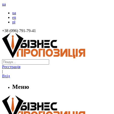
ua
ua
en
pl
+38 (096) 791-79-41
Реєстрація
|
Вхід
Меню