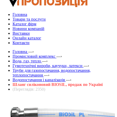
Головна
Товари та послуги
Каталог фірм
Новини компаній
Виставки
Онлайн каталог
Контакти
Головна
—›
Промисловий комплекс
—›
Вода, газ, тепло
—›
Гумотехнічні вироби, каучуки, латекси
—›
Труби для газопостачання, водопостачання,
теплопостачання
—›
Водопостачання і каналізація
—›
Шланг силіконовий BIOSIL, продаж по Україні
(Переглядів: 2350)