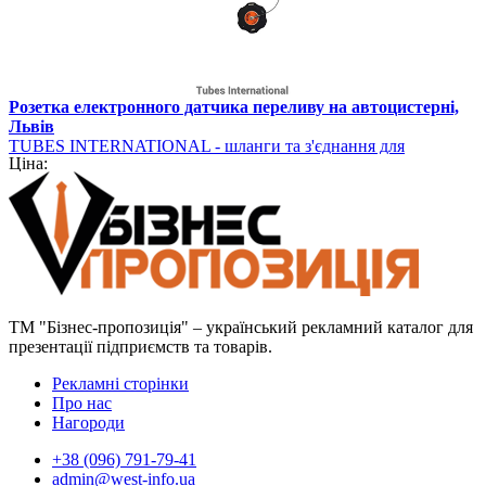
Розетка електронного датчика переливу на автоцистерні,
Львів
TUBES INTERNATIONAL - шланги та з'єднання для
Ціна:
промисловості
ТМ "Бізнес-пропозиція" – український рекламний каталог для
презентації підприємств та товарів.
Рекламні сторінки
Про нас
Нагороди
+38 (096) 791-79-41
admin@west-info.ua