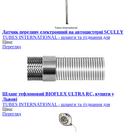
Датчик переливу електронний на автоцистерні SCULLY
TUBES INTERNATIONAL - шланги та з'єднання для
Ціна:
промисловості
Перегляд
Шланг тефлоновий BIOFLEX ULTRA RC, купити у
Львові
TUBES INTERNATIONAL - шланги та з'єднання для
Ціна:
промисловості
Перегляд