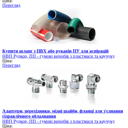
Ціна:
Перегляд
Купити шланг з ПВХ або рукавів ПУ для аспірацій
НВП Рудкор, ПП - гумові виробів з пластмаси та каучуку
Ціна:
Перегляд
Адаптери, перехідники, мідні шайби, фланці для з'єднання
гідравлічного обладнання
НВП Рудкор, ПП - гумові виробів з пластмаси та каучуку
Ціна: