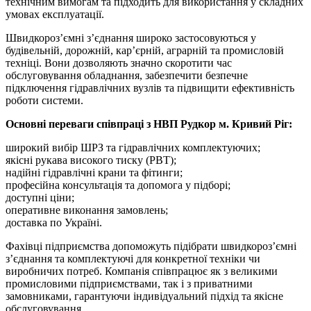
технічним вимогам та підходить для використання у складних
умовах експлуатації.
Швидкороз’ємні з’єднання широко застосовуються у
будівельній, дорожній, кар’єрній, аграрній та промисловій
техніці. Вони дозволяють значно скоротити час
обслуговування обладнання, забезпечити безпечне
підключення гідравлічних вузлів та підвищити ефективність
роботи системи.
Основні переваги співпраці з НВП Рудкор м. Кривий Ріг:
широкий вибір ШРЗ та гідравлічних комплектуючих;
якісні рукава високого тиску (РВТ);
надійні гідравлічні крани та фітинги;
професійна консультація та допомога у підборі;
доступні ціни;
оперативне виконання замовлень;
доставка по Україні.
Фахівці підприємства допоможуть підібрати швидкороз’ємні
з’єднання та комплектуючі для конкретної техніки чи
виробничих потреб. Компанія співпрацює як з великими
промисловими підприємствами, так і з приватними
замовниками, гарантуючи індивідуальний підхід та якісне
обслуговування.