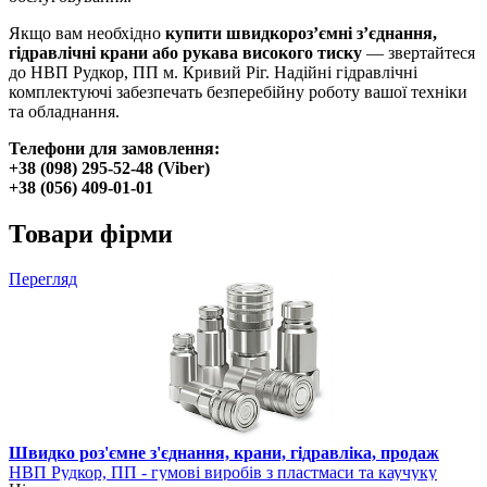
Якщо вам необхідно
купити швидкороз’ємні з’єднання,
гідравлічні крани або рукава високого тиску
— звертайтеся
до НВП Рудкор, ПП м. Кривий Ріг. Надійні гідравлічні
комплектуючі забезпечать безперебійну роботу вашої техніки
та обладнання.
Телефони для замовлення:
+38 (098) 295-52-48 (Viber)
+38 (056) 409-01-01
Товари фірми
Перегляд
Швидко роз'ємне з'єднання, крани, гідравліка, продаж
НВП Рудкор, ПП - гумові виробів з пластмаси та каучуку