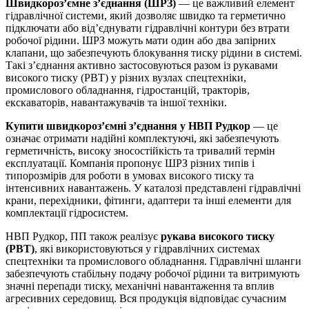
Швидкороз’ємне з’єднання (ШРЗ)
— це важливий елемент
гідравлічної системи, який дозволяє швидко та герметично
підключати або від’єднувати гідравлічні контури без втрати
робочої рідини. ШРЗ можуть мати один або два запірних
клапани, що забезпечують блокування тиску рідини в системі.
Такі з’єднання активно застосовуються разом із рукавами
високого тиску (РВТ) у різних вузлах спецтехніки,
промислового обладнання, гідростанцій, тракторів,
екскаваторів, навантажувачів та іншої техніки.
Купити швидкороз’ємні з’єднання у НВП Рудкор
— це
означає отримати надійні комплектуючі, які забезпечують
герметичність, високу зносостійкість та тривалий термін
експлуатації. Компанія пропонує ШРЗ різних типів і
типорозмірів для роботи в умовах високого тиску та
інтенсивних навантажень. У каталозі представлені гідравлічні
крани, перехідники, фітинги, адаптери та інші елементи для
комплектації гідросистем.
НВП Рудкор, ПП також реалізує
рукава високого тиску
(РВТ)
, які використовуються у гідравлічних системах
спецтехніки та промислового обладнання. Гідравлічні шланги
забезпечують стабільну подачу робочої рідини та витримують
значні перепади тиску, механічні навантаження та вплив
агресивних середовищ. Вся продукція відповідає сучасним