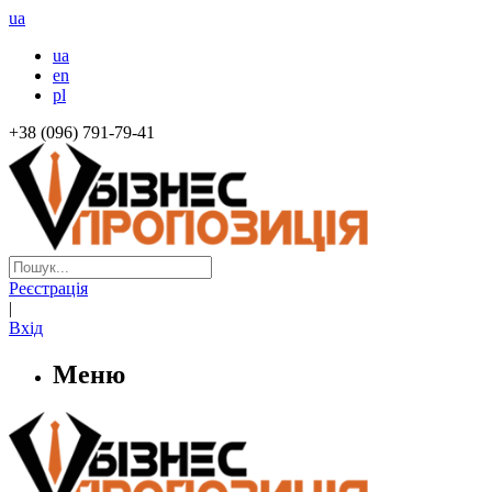
ua
ua
en
pl
+38 (096) 791-79-41
Реєстрація
|
Вхід
Меню