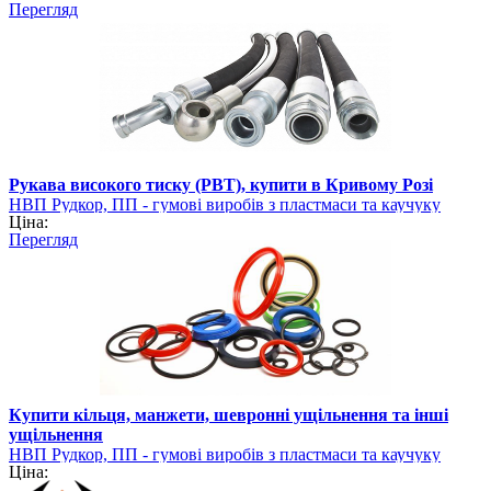
Перегляд
Рукава високого тиску (РВТ), купити в Кривому Розі
НВП Рудкор, ПП - гумові виробів з пластмаси та каучуку
Ціна:
Перегляд
Купити кільця, манжети, шевронні ущільнення та інші
ущільнення
НВП Рудкор, ПП - гумові виробів з пластмаси та каучуку
Ціна: