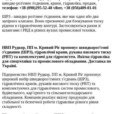
швидко роз'ємне з'єднання, крани, гідравліка, продаж,
телефон: +38 (098)295-52-48 viber, +38 (056)409-01-01
ШРЗ - швидко роз'ємне з'єднання, яке має один або два
запірних клапани. Вони призначені для блокування тиску
рідини в гідравлічному контурі. Застосовуються разом зі
шлангами і РВД в різних вузлах промислової техніки.
НВП Рудкор, ПП м. Кривий Ріг пропонує швидкороз’ємні
з’єднання (ШРЗ), гідравлічні крани, рукава високого тиску
(РВТ) та комплектуючі для гідросистем. Якісна гідравліка
для спецтехніки та промислового обладнання. Доставка по
Україні.
Підприємство НВП Рудкор, ПП м. Кривий Ріг пропонує
широкий вибір швидкороз’ємних з’єднань (ШРЗ),
гідравлічних кранів, рукавів високого тиску (РВТ) та
комплектуючих для гідравлічних систем промислового,
будівельного, кар’єрного та сільськогосподарського
обладнання. Компанія реалізує якісну продукцію для
стабільної та безпечної роботи гідравліки різного рівня
складності.