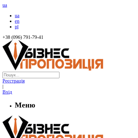
ua
ua
en
pl
+38 (096) 791-79-41
Реєстрація
|
Вхід
Меню