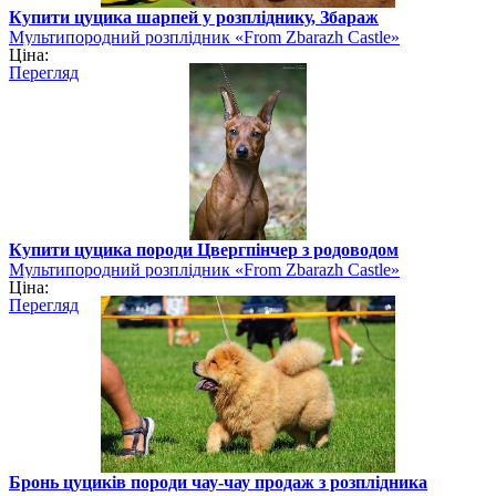
Купити цуцика шарпей у розпліднику, Збараж
Мультипородний розплідник «From Zbarazh Castle»
Ціна:
Перегляд
Купити цуцика породи Цвергпінчер з родоводом
Мультипородний розплідник «From Zbarazh Castle»
Ціна:
Перегляд
Бронь цуциків породи чау-чау продаж з розплідника