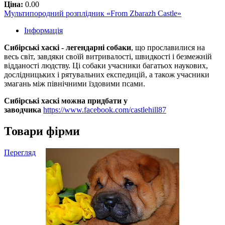
Ціна:
0.00
Мультипородний розплідник «From Zbarazh Castle»
Інформація
Сибірські хаскі - легендарні собаки
, що прославилися на
весь світ, завдяки своїй витривалості, швидкості і безмежній
відданості людству. Ці собаки учасники багатьох наукових,
дослідницьких і рятувальних експедицій, а також учасники
змагань між північними їздовими псами.
Сибірські хаскі можна придбати у
заводчика
https://www.facebook.com/castlehill87
Товари фірми
Перегляд