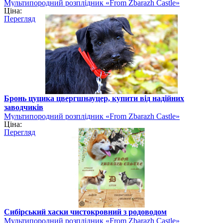
Мультипородний розплідник «From Zbarazh Castle»
Ціна:
Перегляд
Бронь цуцика цвергшнауцер, купити від надійних
заводчиків
Мультипородний розплідник «From Zbarazh Castle»
Ціна:
Перегляд
Сибірський хаски чистокровний з родоводом
Мультипородний розплідник «From Zbarazh Castle»