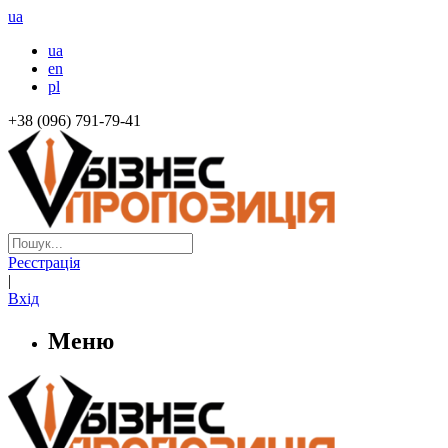
ua
ua
en
pl
+38 (096) 791-79-41
Реєстрація
|
Вхід
Меню