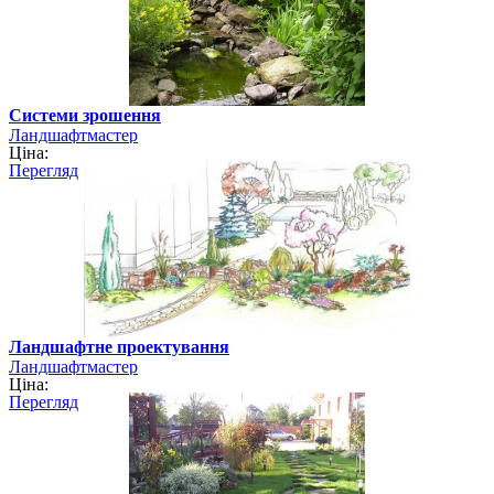
Системи зрошення
Ландшафтмастер
Ціна:
Перегляд
Ландшафтне проектування
Ландшафтмастер
Ціна:
Перегляд