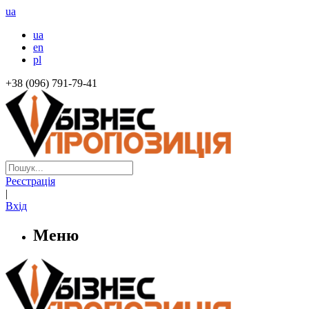
ua
ua
en
pl
+38 (096) 791-79-41
Реєстрація
|
Вхід
Меню