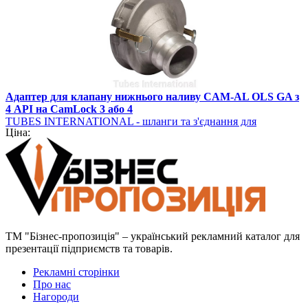
Адаптер для клапану нижнього наливу CAM-AL OLS GA з
4 API на CamLock 3 або 4
TUBES INTERNATIONAL - шланги та з'єднання для
Ціна:
промисловості
ТМ "Бізнес-пропозиція" – український рекламний каталог для
презентації підприємств та товарів.
Рекламні сторінки
Про нас
Нагороди