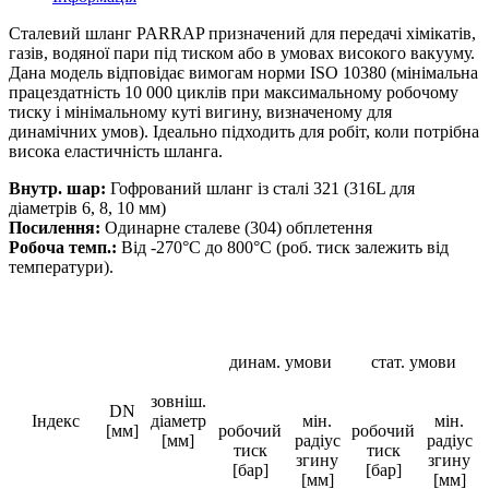
Сталевий шланг PARRAP призначений для передачі хімікатів,
газів, водяної пари під тиском або в умовах високого вакууму.
Дана модель відповідає вимогам норми ISO 10380 (мінімальна
працездатність 10 000 циклів при максимальному робочому
тиску і мінімальному куті вигину, визначеному для
динамічних умов). Ідеально підходить для робіт, коли потрібна
висока еластичність шланга.
Внутр. шар:
Гофрований шланг із сталі 321 (316L для
діаметрів 6, 8, 10 мм)
Посилення:
Одинарне сталеве (304) обплетення
Робоча темп.:
Від -270°C до 800°C (роб. тиск залежить від
температури).
динам. умови
стат. умови
зовніш.
DN
Індекс
діаметр
мін.
мін.
[мм]
робочий
робочий
[мм]
радіус
радіус
тиск
тиск
згину
згину
[бар]
[бар]
[мм]
[мм]