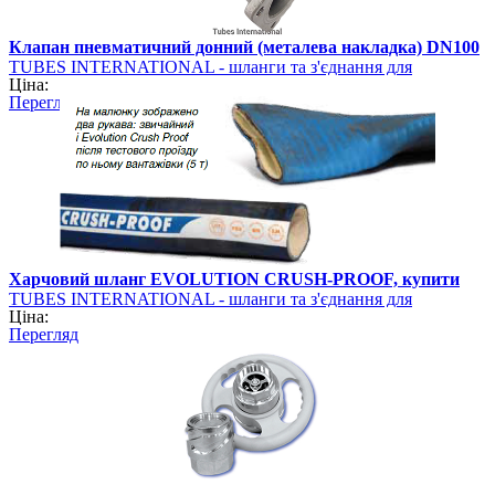
Клапан пневматичний донний (металева накладка) DN100
TUBES INTERNATIONAL - шланги та з'єднання для
Ціна:
промисловості
Перегляд
Харчовий шланг EVOLUTION CRUSH-PROOF, купити
TUBES INTERNATIONAL - шланги та з'єднання для
Ціна:
промисловості
Перегляд