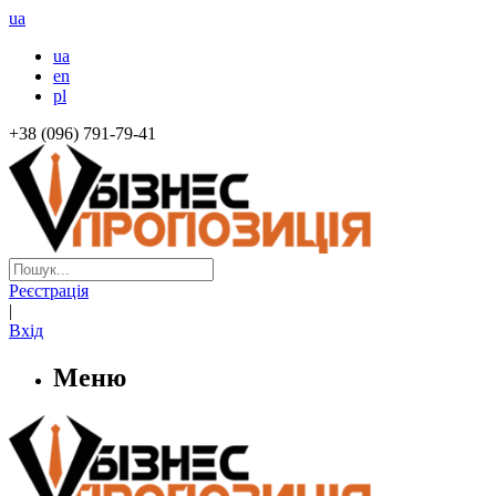
ua
ua
en
pl
+38 (096) 791-79-41
Реєстрація
|
Вхід
Меню