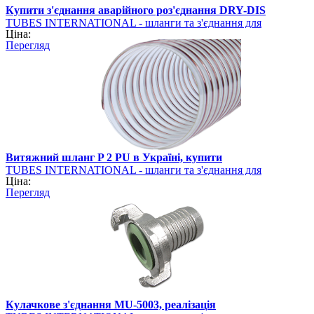
Купити з'єднання аварійного роз'єднання DRY-DIS
TUBES INTERNATIONAL - шланги та з'єднання для
Ціна:
промисловості
Перегляд
Витяжний шланг P 2 PU в Україні, купити
TUBES INTERNATIONAL - шланги та з'єднання для
Ціна:
промисловості
Перегляд
Кулачкове з'єднання MU-5003, реалізація