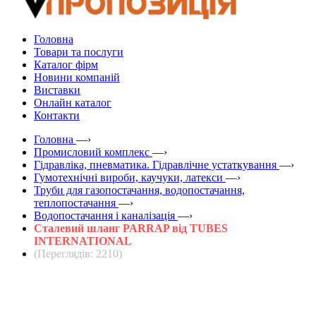
Головна
Товари та послуги
Каталог фірм
Новини компаній
Виставки
Онлайн каталог
Контакти
Головна
—›
Промисловий комплекс
—›
Гідравліка, пневматика. Гідравлічне устаткування
—›
Гумотехнічні вироби, каучуки, латекси
—›
Труби для газопостачання, водопостачання,
теплопостачання
—›
Водопостачання і каналізація
—›
Сталевий шланг PARRAP від TUBES
INTERNATIONAL
(Переглядів: 2210)