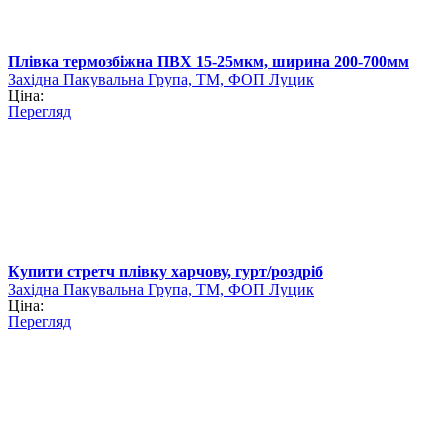
Плівка термозбіжна ПВХ 15-25мкм, ширина 200-700мм
Західна Пакувальна Група, ТМ, ФОП Луцик
Ціна:
Перегляд
Купити стретч плівку харчову, гурт/роздріб
Західна Пакувальна Група, ТМ, ФОП Луцик
Ціна:
Перегляд