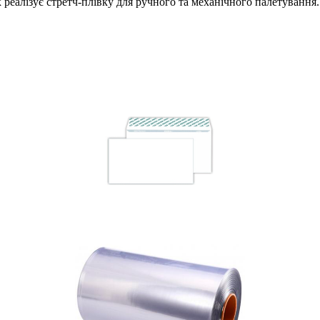
еалізує стретч-плівку для ручного та механічного палетування.