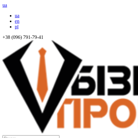
ua
ua
en
pl
+38 (096) 791-79-41