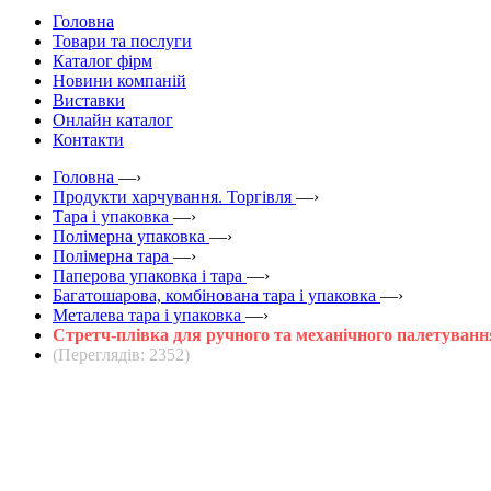
Головна
Товари та послуги
Каталог фірм
Новини компаній
Виставки
Онлайн каталог
Контакти
Головна
—›
Продукти харчування. Торгівля
—›
Тара і упаковка
—›
Полімерна упаковка
—›
Полімерна тара
—›
Паперова упаковка і тара
—›
Багатошарова, комбінована тара і упаковка
—›
Металева тара і упаковка
—›
Стретч-плівка для ручного та механічного палетуванн
(Переглядів: 2352)