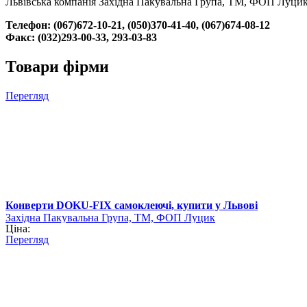
Львівська компанія Західна Пакувальна Група, ТМ, ФОП Луцик р
Телефон: (067)672-10-21, (050)370-41-40, (067)674-08-12
Факс: (032)293-00-33, 293-03-83
Товари фірми
Перегляд
Конверти DOKU-FIX самоклеючі, купити у Львові
Західна Пакувальна Група, ТМ, ФОП Луцик
Ціна:
Перегляд