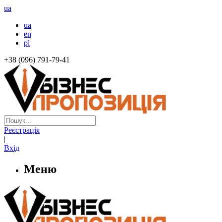
ua
ua
en
pl
+38 (096) 791-79-41
Реєстрація
|
Вхід
Меню