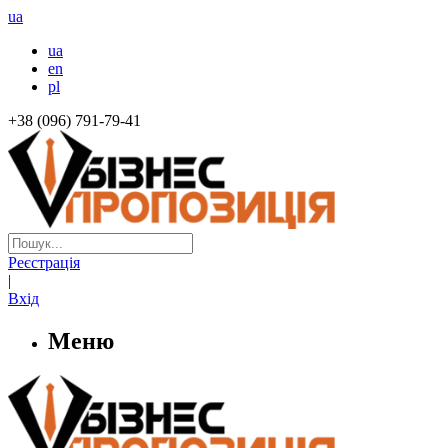
ua
ua
en
pl
+38 (096) 791-79-41
Реєстрація
|
Вхід
Меню