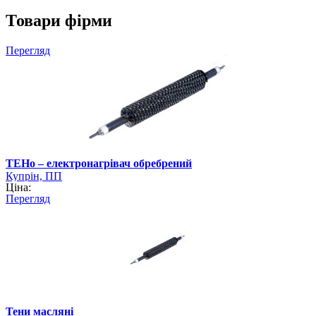
Товари фірми
Перегляд
ТЕНо – електронагрівач обребрений
Купрін, ПП
Ціна:
Перегляд
Тени масляні