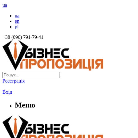
ua
ua
en
pl
+38 (096) 791-79-41
Реєстрація
|
Вхід
Меню