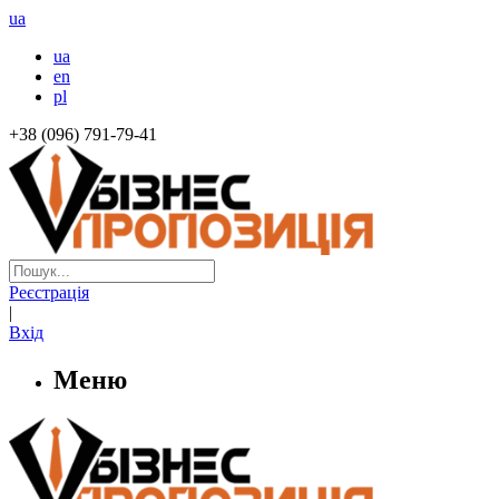
ua
ua
en
pl
+38 (096) 791-79-41
Реєстрація
|
Вхід
Меню