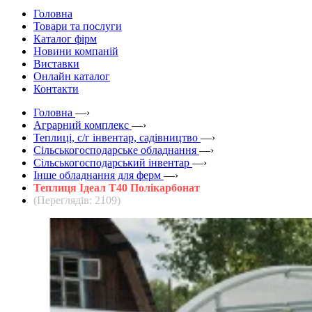
Головна
Товари та послуги
Каталог фірм
Новини компаній
Виставки
Онлайн каталог
Контакти
Головна
—›
Аграрний комплекс
—›
Теплиці, с/г інвентар, садівництво
—›
Сільськогосподарське обладнання
—›
Сільськогосподарський інвентар
—›
Інше обладнання для ферм
—›
Теплиця Ідеал Т40 Полікарбонат
(Переглядів: 2109)