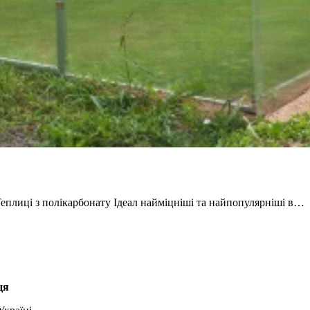
еплиці з полікарбонату Ідеал найміцніші та найпопулярніші в…
ця