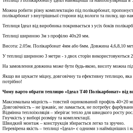
Теплиці з полікарбонату Ідеал найміцніші та найпопулярніші в 
Можна робити різну комплектацію під полікарбонат, пропонуєтьс
полікарбонат з внутрішньої сторони від вологи та пилку, що н
Теплиця Ідеал від виробника покривається з усіх боків полікар
Теплиці шириною 3м з профілю 40х20 мм.
Висота: 2.05м. Полікарбонат 4мм або 6мм. Довжина 4,6,8,10 мет
У теплиці шириною 3 метри - з двох сторін використовуються 2 
На замовлення довжина може бути будь-якою, висоту можна під
Якщо ви шукаєте міцну, довговічну та ефективну теплицю, яка ви
потрібно!
Чому варто обрати теплицю «Ідеал Т40 Полікарбонат» від в
Максимальна міцність – товстий оцинкований профіль 40×20 мм 
Довговічність – не іржавіє, не ламається, не потребує фарбуванн
Відмінна теплоізоляція – зберігає тепло для швидкого росту рос
Гнучкість у виборі розміру та комплектації.
Швидкий монтаж – конструкція збирається легко та зручно.
Перевірена якість – теплиці «Ідеал» є одними з найміцніших і 