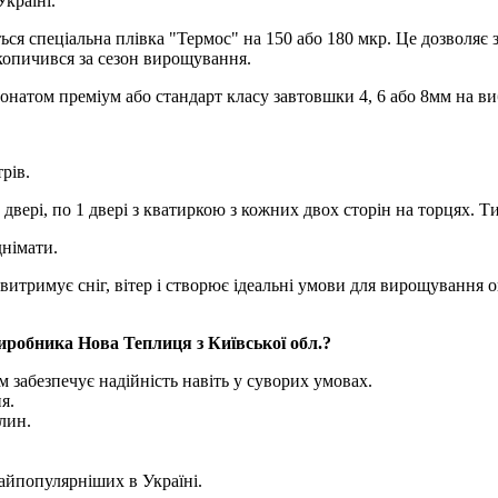
Україні.
я спеціальна плівка "Термос" на 150 або 180 мкр. Це дозволяє з
акопичився за сезон вирощування.
бонатом преміум або стандарт класу завтовшки 4, 6 або 8мм на ви
рів.
двері, по 1 двері з кватиркою з кожних двох сторін на торцях. Т
німати.
тримує сніг, вітер і створює ідеальні умови для вирощування овоч
иробника Нова Теплиця з Київської обл.?
забезпечує надійність навіть у суворих умовах.
я.
лин.
найпопулярніших в Україні.