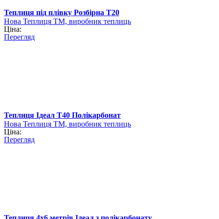
Теплиця під плівку Розбірна Т20
Нова Теплиця ТМ, виробник теплиць
Ціна:
Перегляд
Теплиця Ідеал Т40 Полікарбонат
Нова Теплиця ТМ, виробник теплиць
Ціна:
Перегляд
Теплиця 4х6 метрів Ідеал з полікарбонату