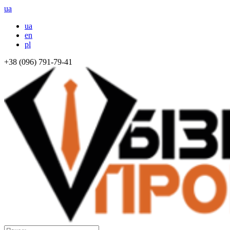
ua
ua
en
pl
+38 (096) 791-79-41