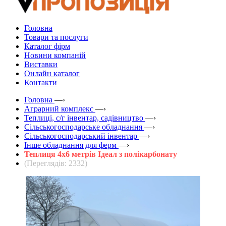
Головна
Товари та послуги
Каталог фірм
Новини компаній
Виставки
Онлайн каталог
Контакти
Головна
—›
Аграрний комплекс
—›
Теплиці, с/г інвентар, садівництво
—›
Сільськогосподарське обладнання
—›
Сільськогосподарський інвентар
—›
Інше обладнання для ферм
—›
Теплиця 4х6 метрів Ідеал з полікарбонату
(Переглядів: 2332)