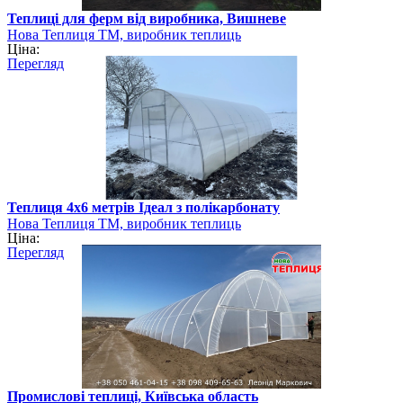
Теплиці для ферм від виробника, Вишневе
Нова Теплиця ТМ, виробник теплиць
Ціна:
Перегляд
Теплиця 4х6 метрів Ідеал з полікарбонату
Нова Теплиця ТМ, виробник теплиць
Ціна:
Перегляд
Промислові теплиці, Київська область