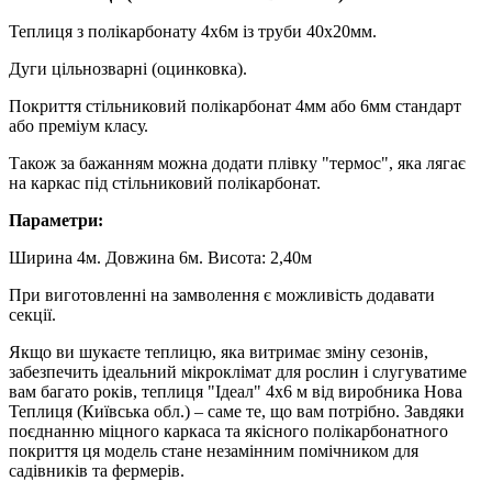
Теплиця з полікарбонату 4х6м із труби 40х20мм.
Дуги цільнозварні (оцинковка).
Покриття стільниковий полікарбонат 4мм або 6мм стандарт
або преміум класу.
Також за бажанням можна додати плівку "термос", яка лягає
на каркас під стільниковий полікарбонат.
Параметри:
Ширина 4м. Довжина 6м. Висота: 2,40м
При виготовленні на замволення є можливість додавати
секції.
Якщо ви шукаєте теплицю, яка витримає зміну сезонів,
забезпечить ідеальний мікроклімат для рослин і слугуватиме
вам багато років, теплиця "Ідеал" 4х6 м від виробника Нова
Теплиця (Київська обл.) – саме те, що вам потрібно. Завдяки
поєднанню міцного каркаса та якісного полікарбонатного
покриття ця модель стане незамінним помічником для
садівників та фермерів.