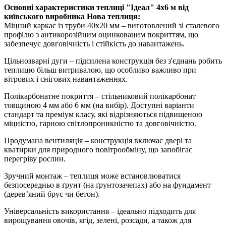
Основні характеристики теплиці "Ідеал" 4х6 м від
київського виробника Нова теплиця:
Міцний каркас із труби 40х20 мм – виготовлений зі сталевого
профілю з антикорозійним оцинкованим покриттям, що
забезпечує довговічність і стійкість до навантажень.
Цільнозварні дуги – підсилена конструкція без з'єднань робить
теплицю більш витривалою, що особливо важливо при
вітрових і снігових навантаженнях.
Полікарбонатне покриття – стільниковий полікарбонат
товщиною 4 мм або 6 мм (на вибір). Доступні варіанти
стандарт та преміум класу, які відрізняються підвищеною
міцністю, гарною світлопроникністю та довговічністю.
Продумана вентиляція – конструкція включає двері та
кватирки для природного повітрообміну, що запобігає
перегріву рослин.
Зручний монтаж – теплиця може встановлюватися
безпосередньо в ґрунт (на ґрунтозачепах) або на фундамент
(дерев’яний брус чи бетон).
Універсальність використання – ідеально підходить для
вирощування овочів, ягід, зелені, розсади, а також для