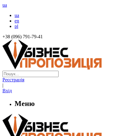
ua
ua
en
pl
+38 (096) 791-79-41
Реєстрація
|
Вхід
Меню