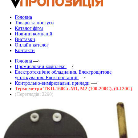
Головна
Товари та послуги
Каталог фірм
Новини компаній
Виставки
Онлайн каталог
Контакти
Головна
—›
Промисловий комплекс
—›
Електротехнічне обладнання. Електрощитове
устаткування. Електростанції
—›
Контрольно-вимірювальні прилади
—›
Термометри ТКП-160Сг-М1, М2 (100-200С), (0-120С)
(Переглядів: 2290)