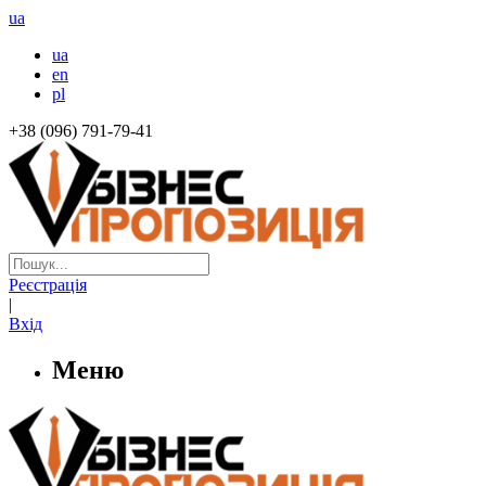
ua
ua
en
pl
+38 (096) 791-79-41
Реєстрація
|
Вхід
Меню