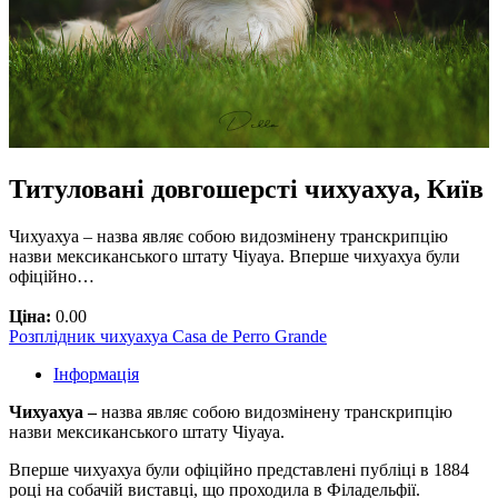
Титуловані довгошерсті чихуахуа, Київ
Чихуахуа – назва являє собою видозмінену транскрипцію
назви мексиканського штату Чіуауа. Вперше чихуахуа були
офіційно…
Ціна:
0.00
Розплідник чихуахуа Casa de Perro Grande
Інформація
Чихуахуа –
назва являє собою видозмінену транскрипцію
назви мексиканського штату Чіуауа.
Вперше чихуахуа були офіційно представлені публіці в 1884
році на собачій виставці, що проходила в Філадельфії.