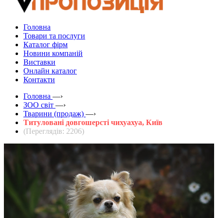
Головна
Товари та послуги
Каталог фірм
Новини компаній
Виставки
Онлайн каталог
Контакти
Головна
—›
ЗOO світ
—›
Тварини (продаж)
—›
Титуловані довгошерсті чихуахуа, Київ
(Переглядів: 2206)