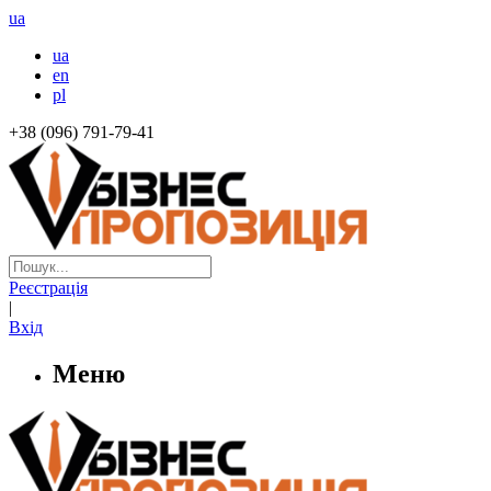
ua
ua
en
pl
+38 (096) 791-79-41
Реєстрація
|
Вхід
Меню