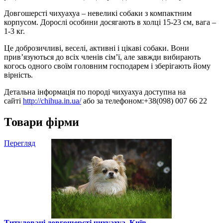
Довгошерсті чихуахуа – невеликі собаки з компактним
корпусом. Дорослі особини досягають в холці 15-23 см, вага –
1-3 кг.
Це доброзичливі, веселі, активні і цікаві собаки. Вони
прив’язуються до всіх членів сім’ї, але завжди вибирають
когось одного своїм головним господарем і зберігають йому
вірність.
Детальна інформація по породі чихуахуа доступна на
сайті
http://chihua.in.ua/
або за телефоном:+38(098) 007 66 22
Товари фірми
Перегляд
Титуловані довгошерсті чихуахуа, Київ