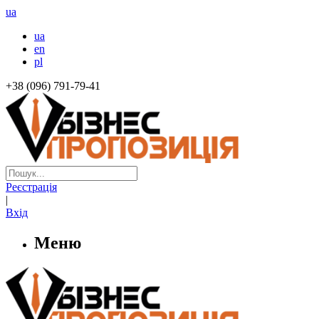
ua
ua
en
pl
+38 (096) 791-79-41
Реєстрація
|
Вхід
Меню