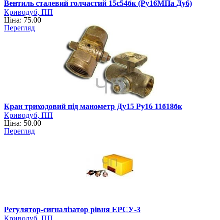
Вентиль сталевий голчастий 15с54бк (Ру16МПа Ду6)
Криводуб, ПП
Ціна: 75.00
Перегляд
Кран триходовий під манометр Ду15 Ру16 11б18бк
Криводуб, ПП
Ціна: 50.00
Перегляд
Регулятор-сигналізатор рівня ЕРСУ-3
Криводуб, ПП