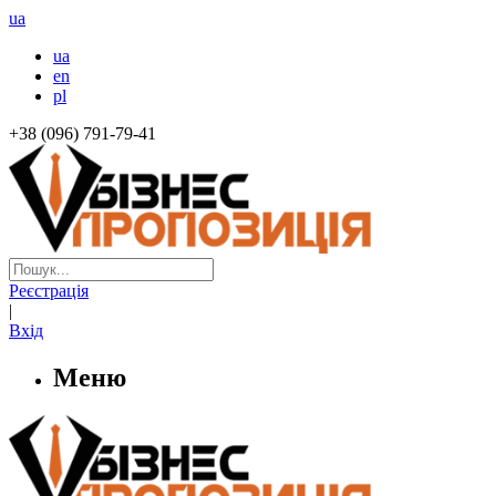
ua
ua
en
pl
+38 (096) 791-79-41
Реєстрація
|
Вхід
Меню