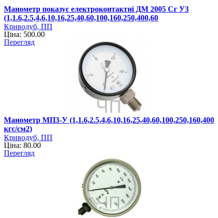
Манометр показує електроконтактні ДМ 2005 Сг У3
(1,1.6,2.5,4,6,10,16,25,40,60,100,160,250,400,60
Криводуб, ПП
Ціна: 500.00
Перегляд
Манометр МП3-У (1,1.6,2.5,4,6,10,16,25,40,60,100,250,160,400
кгс/см2)
Криводуб, ПП
Ціна: 80.00
Перегляд