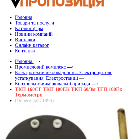
Головна
Товари та послуги
Каталог фірм
Новини компаній
Виставки
Онлайн каталог
Контакти
Головна
—›
Промисловий комплекс
—›
Електротехнічне обладнання. Електрощитове
устаткування. Електростанції
—›
Контрольно-вимірювальні прилади
—›
ТКП-160СГ ТКП-100ЕК ТКП-60/3м ТГП-100Ек
Термометри
(Переглядів: 1990)