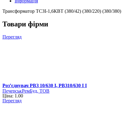
Інформація
Трансформатор ТСЗІ-1,6КВТ (380/42) (380/220) (380/380)
Товари фірми
Перегляд
Роз’єднувач РВЗ 10/630 І, РВЗ10/630 І І
ПечерськРемБуд, ТОВ
Ціна: 1.00
Перегляд