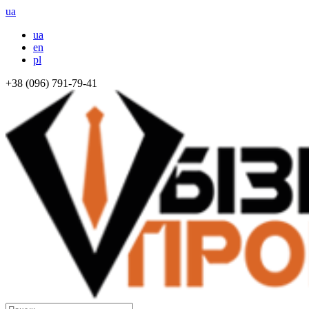
ua
ua
en
pl
+38 (096) 791-79-41