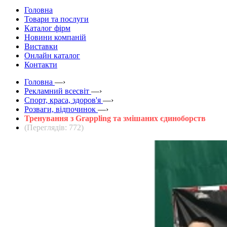
Головна
Товари та послуги
Каталог фірм
Новини компаній
Виставки
Онлайн каталог
Контакти
Головна
—›
Рекламний всесвіт
—›
Спорт, краса, здоров'я
—›
Розваги, відпочинок
—›
Тренування з Grappling та змішаних єдиноборств
(Переглядів: 772)