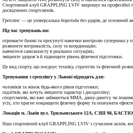
Спортивний клуб GRAPPLING LVIV запрошує на професійні трену
досвідчених спортсменів.
Греплінг — це універсальна боротьба без ударів, де основний 
Під час тренувань ви:
отримаєте базові та просунуті навички контролю суперника у п
розвинете витривалість, силу та координацію;
навчитеся самозахисту в реальних ситуаціях;
зміцните здоров’я й підвищите рівень фізичної підготовки.
Це вид спорту, що поєднує техніку, стратегію та фізичний роз
Тренування з греплінгу у Львові підходять для:
чоловіків та жінок будь-якого рівня підготовки;
підлітків, які хочуть зміцнити характер і дисципліну;
спортсменів, які вже займаються ММА, джиу-джитсу чи іншим
усіх, хто прагне покращити фізичну форму та опанувати ефект
Локація м. Львів вул. Трильовського 12А, СЗШ 98, БАСТІ
Наш спортивний клуб GRAPPLING LVIV з сучасним залом, комф