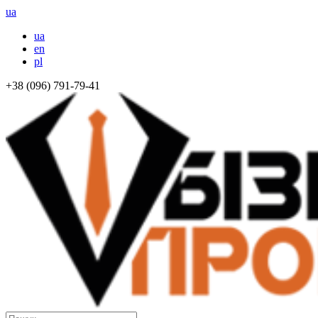
ua
ua
en
pl
+38 (096) 791-79-41