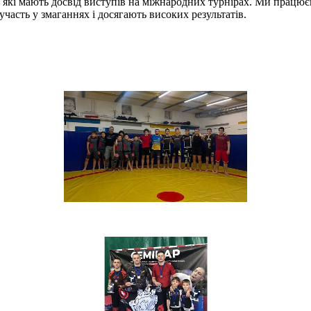
 які мають досвід виступів на міжнародних турнірах. Ми працює
асть у змаганнях і досягають високих результатів.