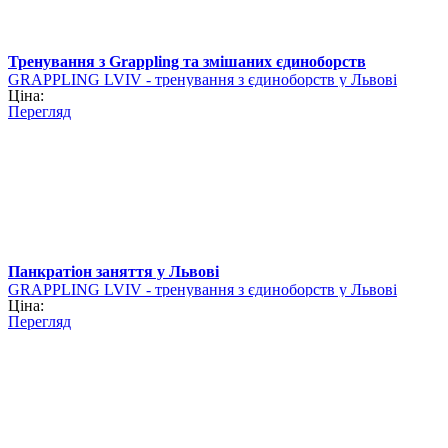
Тренування з Grappling та змішаних єдиноборств
GRAPPLING LVIV - тренування з єдиноборств у Львові
Ціна:
Перегляд
Панкратіон заняття у Львові
GRAPPLING LVIV - тренування з єдиноборств у Львові
Ціна:
Перегляд