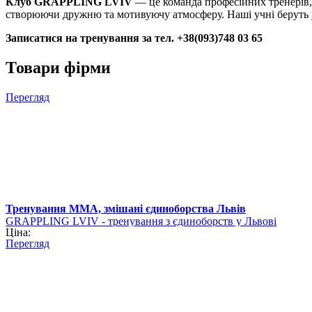
Клуб GRAPPLING LVIV
— це команда професійних тренерів,
створюючи дружню та мотивуючу атмосферу. Наші учні беруть уч
Записатися на тренування за тел. +38(093)748 03 65
Товари фірми
Перегляд
Тренування ММА, змішані єдиноборства Львів
GRAPPLING LVIV - тренування з єдиноборств у Львові
Ціна:
Перегляд