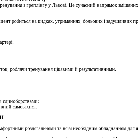
вання з греплінгу у Львові. Це сучасний напрямок змішаних єд
акцент робиться на кидках, утриманнях, больових і задушливих п
артері;
виток, роблячи тренування цікавими й результативними.
и єдиноборствами;
ивний самозахист.
ОН
ортними роздягальнями та всім необхідним обладнанням для я