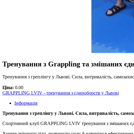
Тренування з Grappling та змішаних єд
Тренування з греплінгу у Львові. Сила, витривалість, самозахи
Ціна:
0.00
GRAPPLING LVIV - тренування з єдиноборств у Львові
Інформація
Тренування з греплінгу у Львові. Сила, витривалість, самоз
Спортивний клуб GRAPPLING LVIV тренування з змішаних єд
Хочете зміцнити тіло, розвинути силу й навчитися ефективним