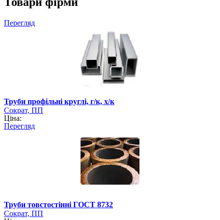
Товари фірми
Перегляд
Труби профільні круглі, г/к, х/к
Сократ, ПП
Ціна:
Перегляд
Труби товстостінні ГОСТ 8732
Сократ, ПП