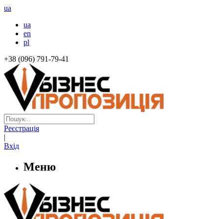
ua
ua
en
pl
+38 (096) 791-79-41
Реєстрація
|
Вхід
Меню