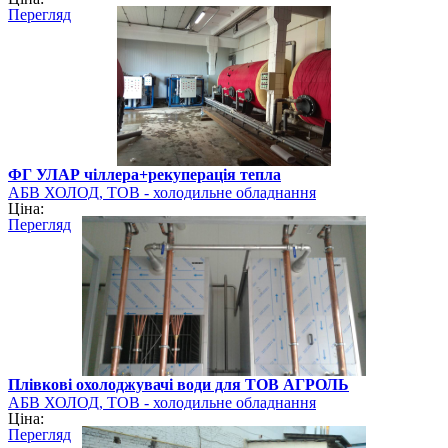
Перегляд
ФГ УЛАР чіллера+рекуперація тепла
АБВ ХОЛОД, ТОВ - холодильне обладнання
Ціна:
Перегляд
Плівкові охолоджувачі води для ТОВ АГРОЛЬ
АБВ ХОЛОД, ТОВ - холодильне обладнання
Ціна:
Перегляд