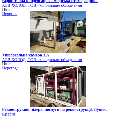
Відбір тепла конденсації Самбірська птахофабрика
АБВ ХОЛОД, ТОВ - холодильне обладнання
Ціна:
Перегляд
Універсальна камера ХА
АБВ ХОЛОД, ТОВ - холодильне обладнання
Ціна:
Перегляд
Реконструкція чілера, послуги по реконструкції, Луцьк,
Красне