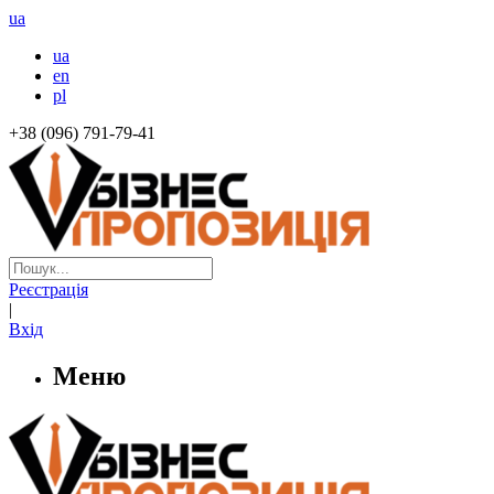
ua
ua
en
pl
+38 (096) 791-79-41
Реєстрація
|
Вхід
Меню