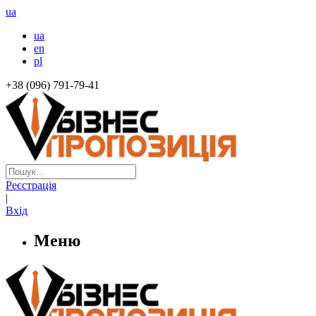
ua
ua
en
pl
+38 (096) 791-79-41
Реєстрація
|
Вхід
Меню