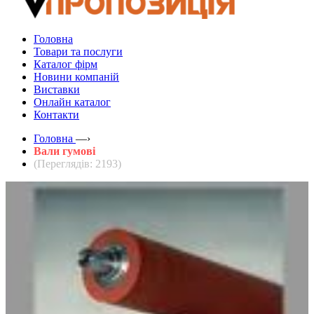
Головна
Товари та послуги
Каталог фірм
Новини компаній
Виставки
Онлайн каталог
Контакти
Головна
—›
Вали гумові
(Переглядів: 2193)