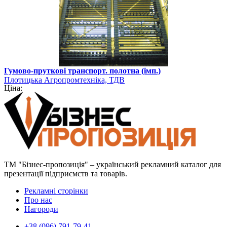
Гумово-пруткові транспорт. полотна (імп.)
Плотицька Агропромтехніка, ТДВ
Ціна:
ТМ "Бізнес-пропозиція" – український рекламний каталог для
презентації підприємств та товарів.
Рекламні сторінки
Про нас
Нагороди
+38 (096) 791-79-41