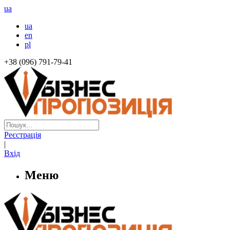
ua
ua
en
pl
+38 (096) 791-79-41
Реєстрація
|
Вхід
Меню