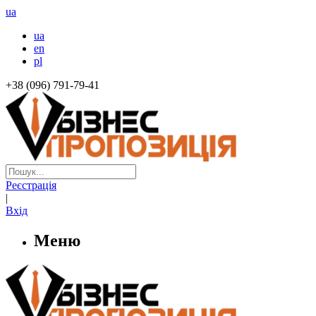
ua
ua
en
pl
+38 (096) 791-79-41
Реєстрація
|
Вхід
Меню