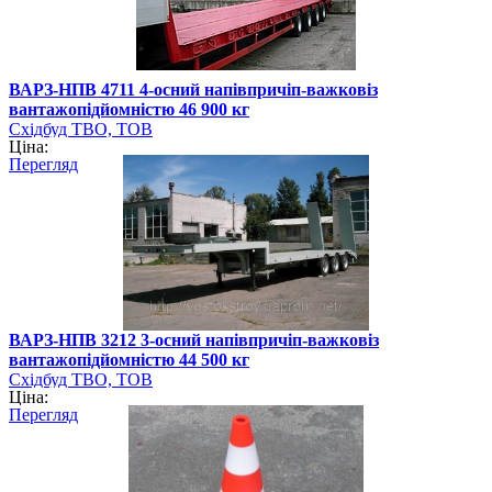
ВАРЗ-НПВ 4711 4-осний напівпричіп-важковіз
вантажопідйомністю 46 900 кг
Східбуд ТВО, ТОВ
Ціна:
Перегляд
ВАРЗ-НПВ 3212 3-осний напівпричіп-важковіз
вантажопідйомністю 44 500 кг
Східбуд ТВО, ТОВ
Ціна:
Перегляд