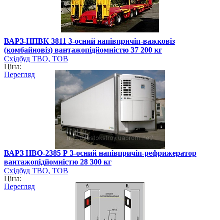
ВАРЗ-НПВК 3811 3-осний напівпричіп-важковіз
(комбайновіз) вантажопідйомністю 37 200 кг
Східбуд ТВО, ТОВ
Ціна:
Перегляд
ВАРЗ НВО-2385 Р 3-осний напівпричіп-рефрижератор
вантажопідйомністю 28 300 кг
Східбуд ТВО, ТОВ
Ціна:
Перегляд