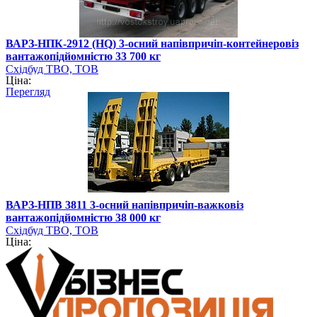
ВАРЗ-НПК-2912 (НQ) 3-осний напівпричіп-контейнеровіз
вантажопідйомністю 33 700 кг
Східбуд ТВО, ТОВ
Ціна:
Перегляд
ВАРЗ-НПВ 3811 3-осний напівпричіп-важковіз
вантажопідйомністю 38 000 кг
Східбуд ТВО, ТОВ
Ціна: