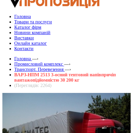
Головна
Товари та послуги
Каталог фірм
Новини компаній
Виставки
Онлайн каталог
Контакти
Головна
—›
Промисловий комплекс
—›
Транспорт. Перевезення
—›
ВАРЗ-НПМ 2513 3-осний тентовий напівпричіп
вантажопідйомністю 30 200 кг
(Переглядів: 2264)