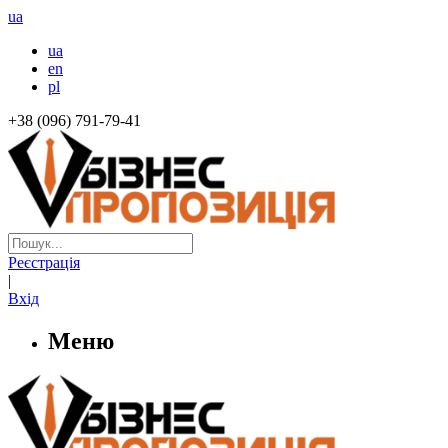
ua
ua
en
pl
+38 (096) 791-79-41
Реєстрація
|
Вхід
Меню