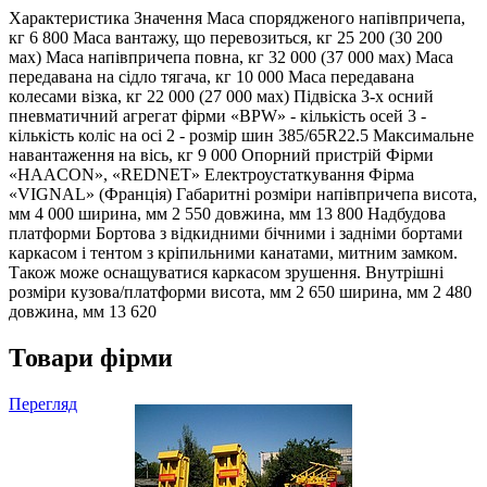
Характеристика Значення Маса спорядженого напівпричепа,
кг 6 800 Маса вантажу, що перевозиться, кг 25 200 (30 200
мах) Маса напівпричепа повна, кг 32 000 (37 000 мах) Маса
передавана на сідло тягача, кг 10 000 Маса передавана
колесами візка, кг 22 000 (27 000 мах) Підвіска 3-х осний
пневматичний агрегат фірми «BPW» - кількість осей 3 -
кількість коліс на осі 2 - розмір шин 385/65R22.5 Максимальне
навантаження на вісь, кг 9 000 Опорний пристрій Фірми
«HAACON», «REDNET» Електроустаткування Фірма
«VIGNAL» (Франція) Габаритні розміри напівпричепа висота,
мм 4 000 ширина, мм 2 550 довжина, мм 13 800 Надбудова
платформи Бортова з відкидними бічними і задніми бортами
каркасом і тентом з кріпильними канатами, митним замком.
Також може оснащуватися каркасом зрушення. Внутрішні
розміри кузова/платформи висота, мм 2 650 ширина, мм 2 480
довжина, мм 13 620
Товари фірми
Перегляд