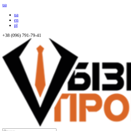
ua
ua
en
pl
+38 (096) 791-79-41