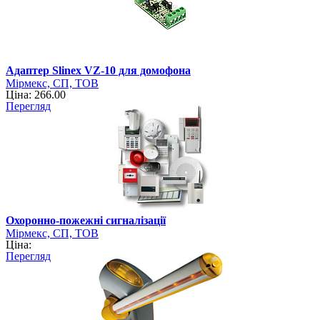
Адаптер Slinex VZ-10 для домофона
Мірмекс, СП, ТОВ
Ціна: 266.00
Перегляд
Охоронно-пожежні сигналізації
Мірмекс, СП, ТОВ
Ціна:
Перегляд