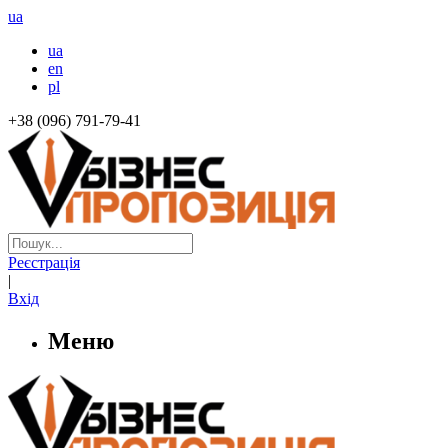
ua
ua
en
pl
+38 (096) 791-79-41
Реєстрація
|
Вхід
Меню