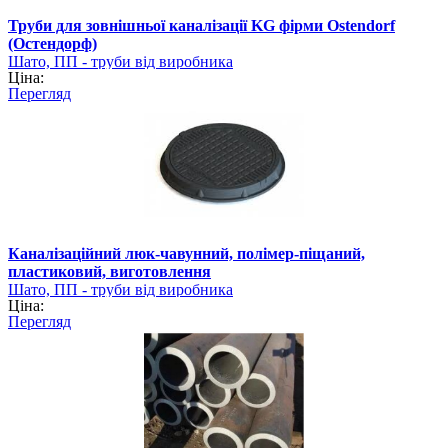
Труби для зовнішньої каналізації KG фірми Ostendorf
(Остендорф)
Шато, ПП - труби від виробника
Ціна:
Перегляд
Каналізаційний люк-чавунний, полімер-піщаний,
пластиковий, виготовлення
Шато, ПП - труби від виробника
Ціна:
Перегляд