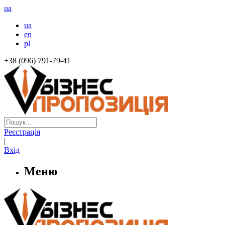
ua
ua
en
pl
+38 (096) 791-79-41
Реєстрація
|
Вхід
Меню