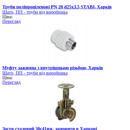
Труби поліпропіленові PN 20 d25х3.5 STABI, Харків
Шато, ПП - труби від виробника
Ціна:
Перегляд
Муфту зажимна з внутрішньою різьбою, Харків
Шато, ПП - труби від виробника
Ціна:
Перегляд
Засув сталевий 30с41нж, замовити в Харкові