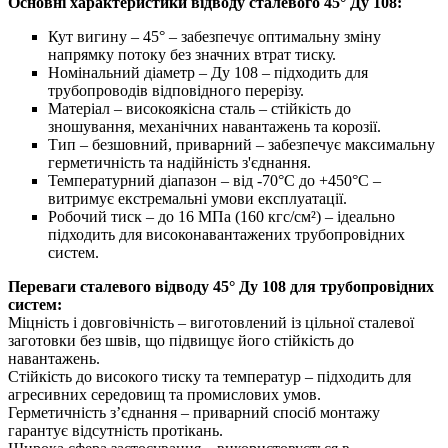
Основні характеристики відводу сталевого 45° Ду 108:
Кут вигину – 45° – забезпечує оптимальну зміну
напрямку потоку без значних втрат тиску.
Номінальний діаметр – Ду 108 – підходить для
трубопроводів відповідного перерізу.
Матеріал – високоякісна сталь – стійкість до
зношування, механічних навантажень та корозії.
Тип – безшовний, приварний – забезпечує максимальну
герметичність та надійність з'єднання.
Температурний діапазон – від -70°C до +450°C –
витримує екстремальні умови експлуатації.
Робочий тиск – до 16 МПа (160 кгс/см²) – ідеально
підходить для високонавантажених трубопровідних
систем.
Переваги сталевого відводу 45° Ду 108 для трубопровідних
систем:
Міцність і довговічність – виготовлений із цільної сталевої
заготовки без швів, що підвищує його стійкість до
навантажень.
Стійкість до високого тиску та температур – підходить для
агресивних середовищ та промислових умов.
Герметичність з’єднання – приварний спосіб монтажу
гарантує відсутність протікань.