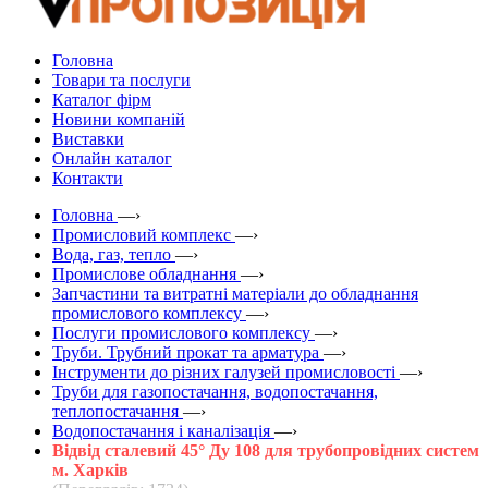
Головна
Товари та послуги
Каталог фірм
Новини компаній
Виставки
Онлайн каталог
Контакти
Головна
—›
Промисловий комплекс
—›
Вода, газ, тепло
—›
Промислове обладнання
—›
Запчастини та витратні матеріали до обладнання
промислового комплексу
—›
Послуги промислового комплексу
—›
Труби. Трубний прокат та арматура
—›
Інструменти до різних галузей промисловості
—›
Труби для газопостачання, водопостачання,
теплопостачання
—›
Водопостачання і каналізація
—›
Відвід сталевий 45° Ду 108 для трубопровідних систем
м. Харків