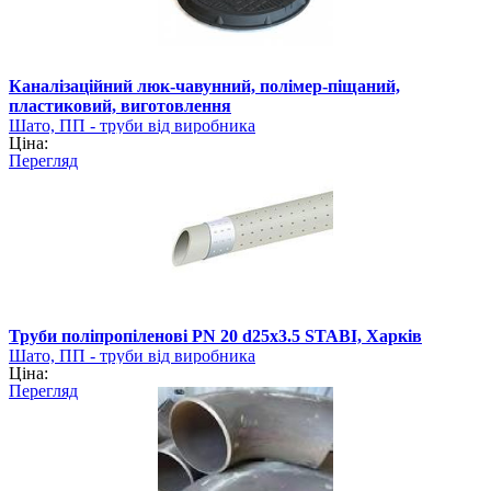
Каналізаційний люк-чавунний, полімер-піщаний,
пластиковий, виготовлення
Шато, ПП - труби від виробника
Ціна:
Перегляд
Труби поліпропіленові PN 20 d25х3.5 STABI, Харків
Шато, ПП - труби від виробника
Ціна:
Перегляд