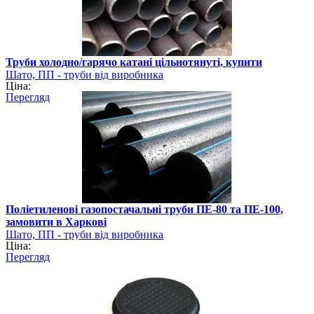
Труби холодно/гарячо катані цільнотянуті, купити
Шато, ПП - труби від виробника
Ціна:
Перегляд
Поліетиленові газопостачальні труби ПЕ-80 та ПЕ-100,
замовити в Харкові
Шато, ПП - труби від виробника
Ціна:
Перегляд