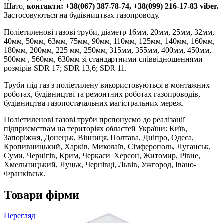
Шато,
контакти: +38(067) 387-78-74, +38(099) 216-17-83 viber.
Застосовуються на будівництвах газопроводу.
Поліетиленові газові труби, діаметр 16мм, 20мм, 25мм, 32мм,
40мм, 50мм, 63мм, 75мм, 90мм, 110мм, 125мм, 140мм, 160мм,
180мм, 200мм, 225 мм, 250мм, 315мм, 355мм, 400мм, 450мм,
500мм , 560мм, 630мм зі стандартними співвідношеннями
розмірів SDR 17; SDR 13,6; SDR 11.
Труби під газ з поліетилену використовуються в монтажних
роботах, будівництві та ремонтних роботах газопроводів,
будівництва газопостачальних магістральних мереж.
Поліетиленові газові труби пропонуємо до реалізації
підприємствам на територіях областей України: Київ,
Запоріжжя, Донецьк, Вінниця, Полтава, Дніпро, Одеса,
Кропивницький, Харків, Миколаїв, Сімферополь, Луганськ,
Суми, Чернігів, Крим, Черкаси, Херсон, Житомир, Рівне,
Хмельницький, Луцьк, Чернівці, Львів, Ужгород, Івано-
Франківськ.
Товари фірми
Перегляд