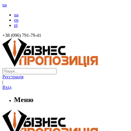
ua
ua
en
pl
+38 (096) 791-79-41
Реєстрація
|
Вхід
Меню