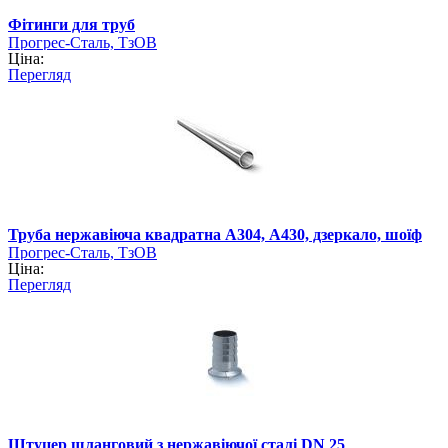
Фітинги для труб
Прогрес-Сталь, ТзОВ
Ціна:
Перегляд
Труба нержавіюча квадратна А304, А430, дзеркало, шоїф
Прогрес-Сталь, ТзОВ
Ціна:
Перегляд
Штуцер шланговий з нержавіючої сталі DN 25