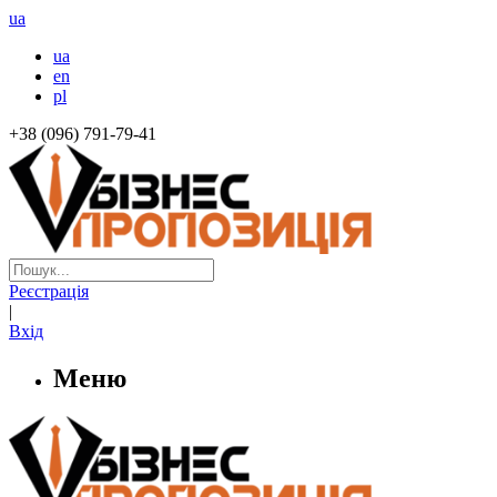
ua
ua
en
pl
+38 (096) 791-79-41
Реєстрація
|
Вхід
Меню