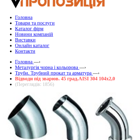
Головна
Товари та послуги
Каталог фірм
Новини компаній
Виставки
Онлайн каталог
Контакти
Головна
—›
Металургія чорна і кольорова
—›
Труби. Трубний прокат та арматура
—›
Відводи під зварюв. 45 град.AISI 304 104х2,0
(Переглядів: 1856)