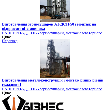
Виготовлення зерносушарок А1-ДСП-50 і монтаж на
підприємстві замовника
САНСЕРГБУД, ТОВ - зерносушарки, монтаж елеваторного
Ціна:
обладнання
Перегляд
Виготовлення металоконструкцій і монтаж різних рівнів
складності
САНСЕРГБУД, ТОВ - зерносушарки, монтаж елеваторного
Ціна:
обладнання