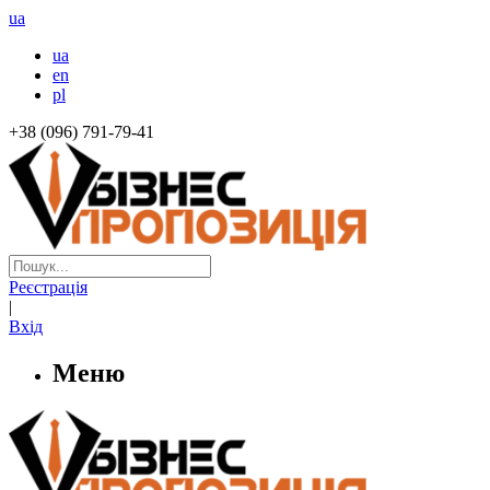
ua
ua
en
pl
+38 (096) 791-79-41
Реєстрація
|
Вхід
Меню