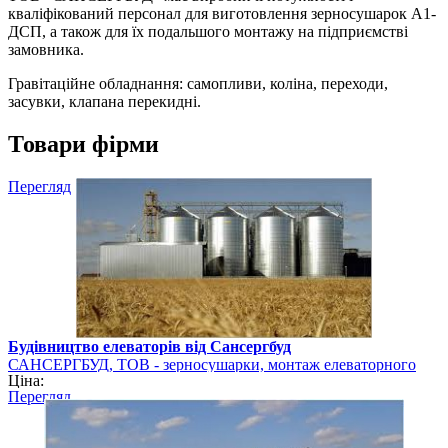
кваліфікований персонал для виготовлення зерносушарок А1-
ДСП, а також для їх подальшого монтажу на підприємстві
замовника.
Гравітаційне обладнання: самопливи, коліна, переходи,
засувки, клапана перекидні.
Товари фірми
Перегляд
Будівництво елеваторів від Сансергбуд
САНСЕРГБУД, ТОВ - зерносушарки, монтаж елеваторного
Ціна:
обладнання
Перегляд