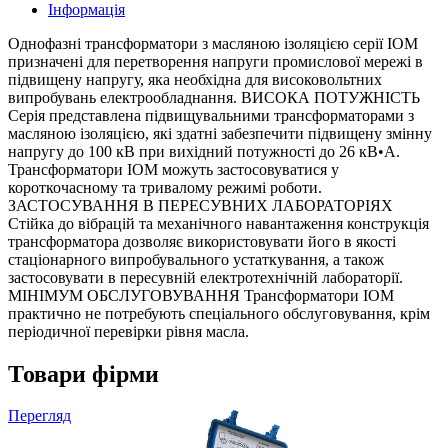
Інформація
Однофазні трансформатори з масляною ізоляцією серії IOM
призначені для перетворення напруги промислової мережі в
підвищену напругу, яка необхідна для високовольтних
випробувань електрообладнання. ВИСОКА ПОТУЖНІСТЬ
Серія представлена підвищувальними трансформаторами з
масляною ізоляцією, які здатні забезпечити підвищену змінну
напругу до 100 кВ при вихідний потужності до 26 кВ•А.
Трансформатори IOM можуть застосовуватися у
короткочасному та тривалому режимі роботи.
ЗАСТОСУВАННЯ В ПЕРЕСУВНИХ ЛАБОРАТОРІЯХ
Стійка до вібрацій та механічного навантаження конструкція
трансформатора дозволяє використовувати його в якості
стаціонарного випробувального устаткування, а також
застосовувати в пересувній електротехнічній лабораторії.
МІНІМУМ ОБСЛУГОВУВАННЯ Трансформатори IOM
практично не потребують спеціального обслуговування, крім
періодичної перевірки рівня масла.
Товари фірми
Перегляд