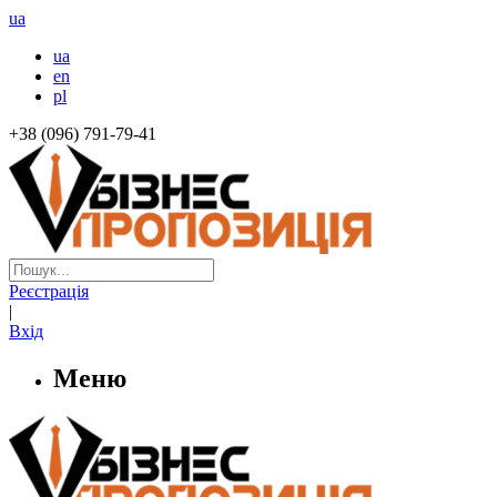
ua
ua
en
pl
+38 (096) 791-79-41
Реєстрація
|
Вхід
Меню