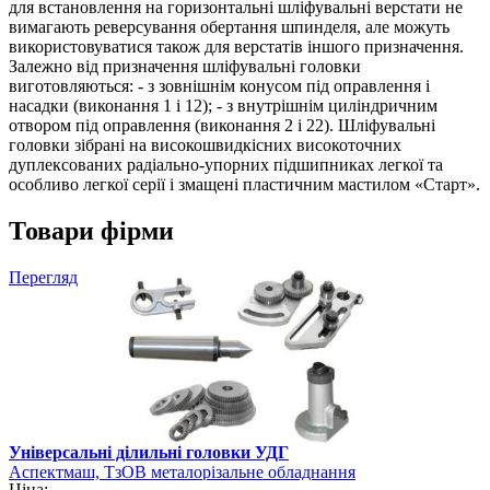
для встановлення на горизонтальні шліфувальні верстати не
вимагають реверсування обертання шпинделя, але можуть
використовуватися також для верстатів іншого призначення.
Залежно від призначення шліфувальні головки
виготовляються: - з зовнішнім конусом під оправлення і
насадки (виконання 1 і 12); - з внутрішнім циліндричним
отвором під оправлення (виконання 2 і 22). Шліфувальні
головки зібрані на високошвидкісних високоточних
дуплексованих радіально-упорних підшипниках легкої та
особливо легкої серії і змащені пластичним мастилом «Старт».
Товари фірми
Перегляд
Універсальні ділильні головки УДГ
Аспектмаш, ТзОВ металорізальне обладнання
Ціна: