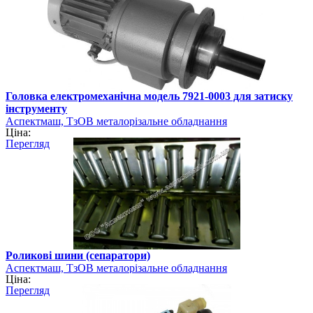
Головка електромеханічна модель 7921-0003 для затиску
інструменту
Аспектмаш, ТзОВ металорізальне обладнання
Ціна:
Перегляд
Роликові шини (сепаратори)
Аспектмаш, ТзОВ металорізальне обладнання
Ціна:
Перегляд