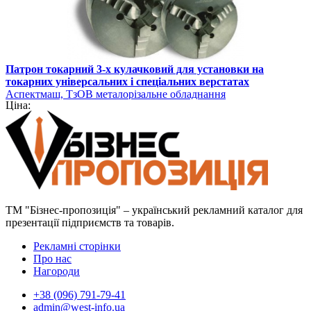
Патрон токарний 3-х кулачковий для установки на
токарних універсальних і спеціальних верстатах
Аспектмаш, ТзОВ металорізальне обладнання
Ціна:
ТМ "Бізнес-пропозиція" – український рекламний каталог для
презентації підприємств та товарів.
Рекламні сторінки
Про нас
Нагороди
+38 (096) 791-79-41
admin@west-info.ua