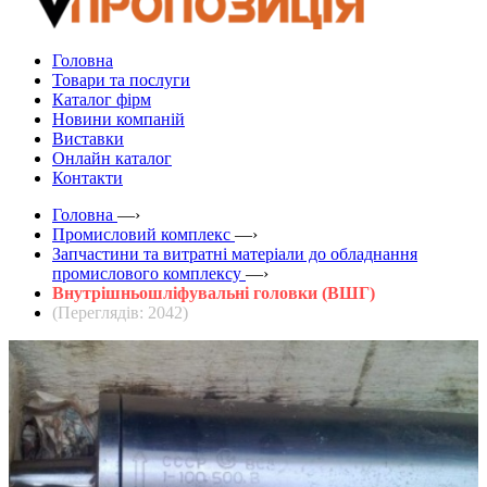
Головна
Товари та послуги
Каталог фірм
Новини компаній
Виставки
Онлайн каталог
Контакти
Головна
—›
Промисловий комплекс
—›
Запчастини та витратні матеріали до обладнання
промислового комплексу
—›
Внутрішньошліфувальні головки (ВШГ)
(Переглядів: 2042)