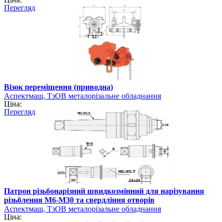
Перегляд
Візок переміщення (приводна)
Аспектмаш, ТзОВ металорізальне обладнання
Ціна:
Перегляд
Патрон різьбонарізний швидкозмінний для нарізування
різьблення М6-М30 та свердління отворів
Аспектмаш, ТзОВ металорізальне обладнання
Ціна: