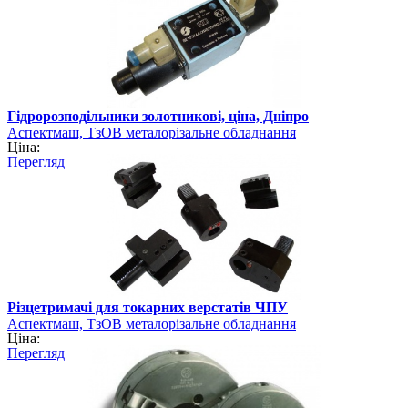
Гідророзподільники золотникові, ціна, Дніпро
Аспектмаш, ТзОВ металорізальне обладнання
Ціна:
Перегляд
Різцетримачі для токарних верстатів ЧПУ
Аспектмаш, ТзОВ металорізальне обладнання
Ціна:
Перегляд