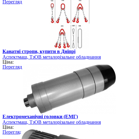
Перегляд
Канатні стропи, купити в Дніпрі
Аспектмаш, ТзОВ металорізальне обладнання
Ціна:
Перегляд
Електромеханічні головки (ЕМГ)
Аспектмаш, ТзОВ металорізальне обладнання
Ціна:
Перегляд