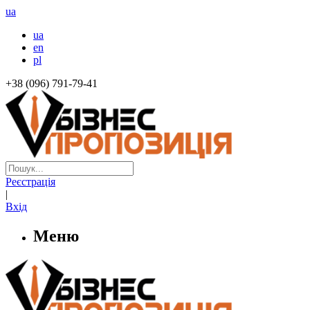
ua
ua
en
pl
+38 (096) 791-79-41
Реєстрація
|
Вхід
Меню