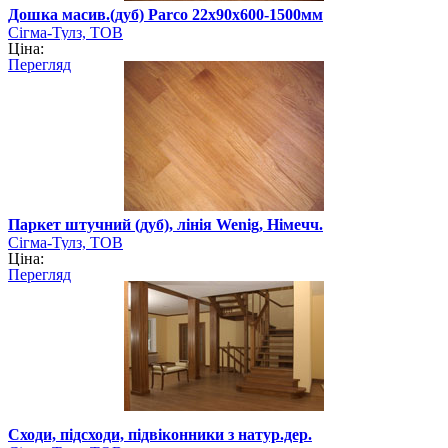
Дошка масив.(дуб) Parco 22х90х600-1500мм
Сігма-Тулз, ТОВ
Ціна:
Перегляд
Паркет штучний (дуб), лінія Wenig, Німечч.
Сігма-Тулз, ТОВ
Ціна:
Перегляд
Сходи, підсходи, підвіконники з натур.дер.