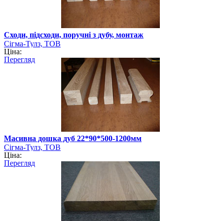
Сходи, підсходи, поручні з дубу, монтаж
Сігма-Тулз, ТОВ
Ціна:
Перегляд
Масивна дошка дуб 22*90*500-1200мм
Сігма-Тулз, ТОВ
Ціна:
Перегляд