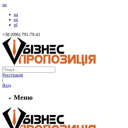
ua
ua
en
pl
+38 (096) 791-79-41
Реєстрація
|
Вхід
Меню