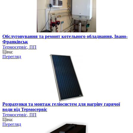
Обслуговування та ремонт котельного обладнання, Івано-
Франківськ
Термосервіс, ПП
Ціна:
Перегляд
Розрахунки та монтаж геліосистем для нагріву гарячої
води від Термосервіс
Термосервіс, ПП
Ціна:
Перегляд