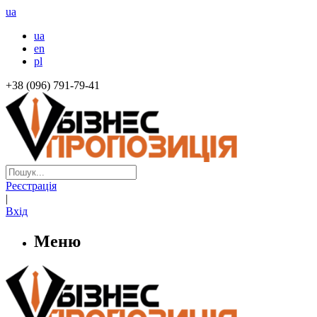
ua
ua
en
pl
+38 (096) 791-79-41
Реєстрація
|
Вхід
Меню