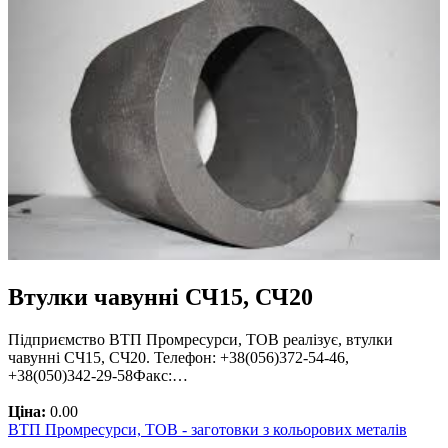
Втулки чавунні СЧ15, СЧ20
Підприємство ВТП Промресурси, ТОВ реалізує, втулки
чавунні СЧ15, СЧ20. Телефон: +38(056)372-54-46,
+38(050)342-29-58Факс:…
Ціна:
0.00
ВТП Промресурси, ТОВ - заготовки з кольорових металів