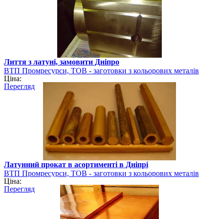
Лиття з латуні, замовити Дніпро
ВТП Промресурси, ТОВ - заготовки з кольорових металів
Ціна:
Перегляд
Латунний прокат в асортименті в Дніпрі
ВТП Промресурси, ТОВ - заготовки з кольорових металів
Ціна:
Перегляд