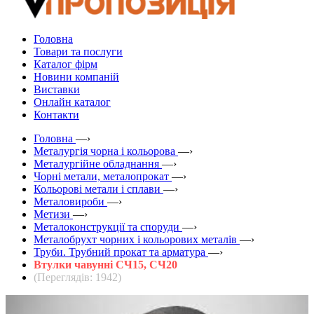
Головна
Товари та послуги
Каталог фірм
Новини компаній
Виставки
Онлайн каталог
Контакти
Головна
—›
Металургія чорна і кольорова
—›
Металургійне обладнання
—›
Чорні метали, металопрокат
—›
Кольорові метали і сплави
—›
Металовироби
—›
Метизи
—›
Металоконструкції та споруди
—›
Металобрухт чорних і кольорових металів
—›
Труби. Трубний прокат та арматура
—›
Втулки чавунні СЧ15, СЧ20
(Переглядів: 1942)