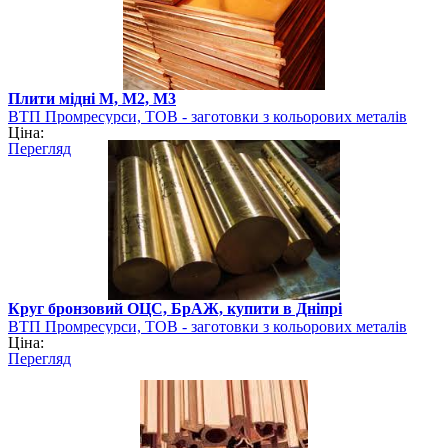
Плити мідні М, М2, М3
ВТП Промресурси, ТОВ - заготовки з кольорових металів
Ціна:
Перегляд
Круг бронзовий ОЦС, БрАЖ, купити в Дніпрі
ВТП Промресурси, ТОВ - заготовки з кольорових металів
Ціна:
Перегляд