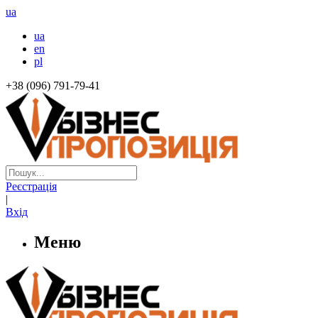
ua
ua
en
pl
+38 (096) 791-79-41
Реєстрація
|
Вхід
Меню