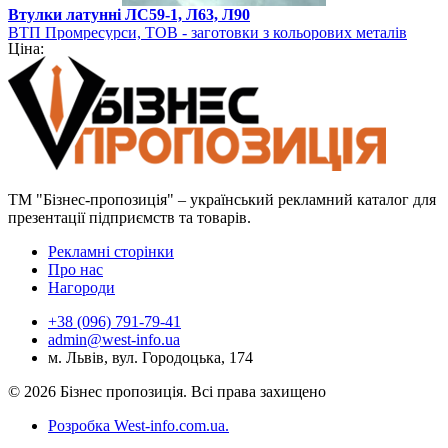
Втулки латунні ЛС59-1, Л63, Л90
ВТП Промресурси, ТОВ - заготовки з кольорових металів
Ціна:
ТМ "Бізнес-пропозиція" – український рекламний каталог для
презентації підприємств та товарів.
Рекламні сторінки
Про нас
Нагороди
+38 (096) 791-79-41
admin@west-info.ua
м. Львів, вул. Городоцька, 174
© 2026 Бізнес пропозиція. Всі права захищено
Розробка West-info.com.ua
.